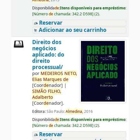
Almedina,
2015
Disponibilida
de
:
Itens disponíveis para empréstimo:
[
Número
de
chamada:
342.2 D598
]
(2).
Reservar
Adicionar ao seu carrinho
Direito dos
negócios
aplicado: do
direito
processual/
por
ME
DE
IROS
NETO,
Elias
Marques
de
[Coor
de
nador]
|
SIMÃO
FILHO,
Adalberto
[Coor
de
nador]
.
Editora:
São Paulo:
Almedina,
2016
Disponibilida
de
:
Itens disponíveis para empréstimo:
[
Número
de
chamada:
342.2 D598
]
(2).
Reservar