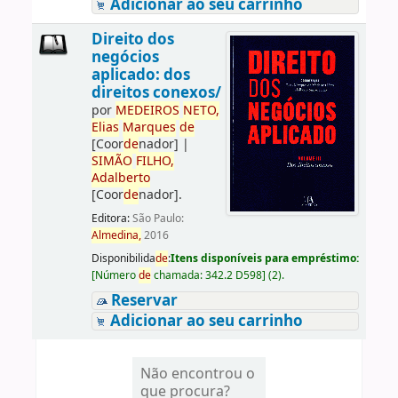
Adicionar ao seu carrinho
Direito dos
negócios
aplicado: dos
direitos conexos/
por
ME
DE
IROS
NETO,
Elias
Marques
de
[Coor
de
nador]
|
SIMÃO
FILHO,
Adalberto
[Coor
de
nador]
.
Editora:
São Paulo:
Almedina,
2016
Disponibilida
de
:
Itens disponíveis para empréstimo:
[
Número
de
chamada:
342.2 D598
]
(2).
Reservar
Adicionar ao seu carrinho
Não encontrou o
que procura?