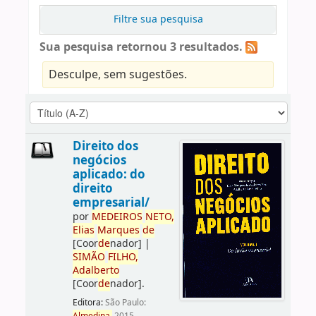
Filtre sua pesquisa
Sua pesquisa retornou 3 resultados.
Desculpe, sem sugestões.
Direito dos
negócios
aplicado: do
direito
empresarial/
por
ME
DE
IROS
NETO,
Elias
Marques
de
[Coor
de
nador]
|
SIMÃO
FILHO,
Adalberto
[Coor
de
nador]
.
Editora:
São Paulo: