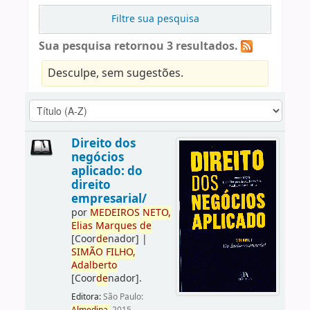
Filtre sua pesquisa
Sua pesquisa retornou 3 resultados.
Desculpe, sem sugestões.
Direito dos
negócios
aplicado: do
direito
empresarial/
por
ME
DE
IROS
NETO,
Elias
Marques
de
[Coor
de
nador]
|
SIMÃO
FILHO,
Adalberto
[Coor
de
nador]
.
Editora:
São Paulo: