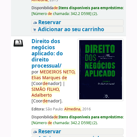
Almedina,
2015
Disponibilida
de
:
Itens disponíveis para empréstimo:
[
Número
de
chamada:
342.2 D598
]
(2).
Reservar
Adicionar ao seu carrinho
Direito dos
negócios
aplicado: do
direito
processual/
por
ME
DE
IROS
NETO,
Elias
Marques
de
[Coor
de
nador]
|
SIMÃO
FILHO,
Adalberto
[Coor
de
nador]
.
Editora:
São Paulo:
Almedina,
2016
Disponibilida
de
:
Itens disponíveis para empréstimo:
[
Número
de
chamada:
342.2 D598
]
(2).
Reservar