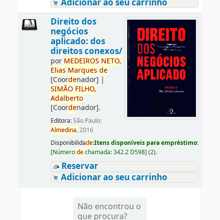
Adicionar ao seu carrinho
Direito dos
negócios
aplicado: dos
direitos conexos/
por
ME
DE
IROS
NETO,
Elias
Marques
de
[Coor
de
nador]
|
SIMÃO
FILHO,
Adalberto
[Coor
de
nador]
.
Editora:
São Paulo:
Almedina,
2016
Disponibilida
de
:
Itens disponíveis para empréstimo:
[
Número
de
chamada:
342.2 D598
]
(2).
Reservar
Adicionar ao seu carrinho
Não encontrou o
que procura?