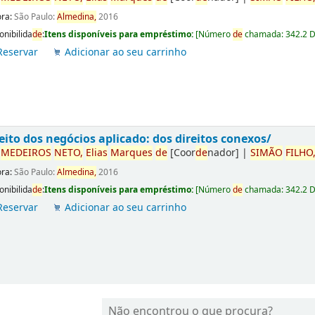
ora:
São Paulo:
Almedina,
2016
onibilida
de
:
Itens disponíveis para empréstimo:
[
Número
de
chamada:
342.2 
Reservar
Adicionar ao seu carrinho
eito dos negócios aplicado: dos direitos conexos/
r
ME
DE
IROS
NETO,
Elias
Marques
de
[Coor
de
nador]
|
SIMÃO
FILHO
ora:
São Paulo:
Almedina,
2016
onibilida
de
:
Itens disponíveis para empréstimo:
[
Número
de
chamada:
342.2 
Reservar
Adicionar ao seu carrinho
Não encontrou o que procura?