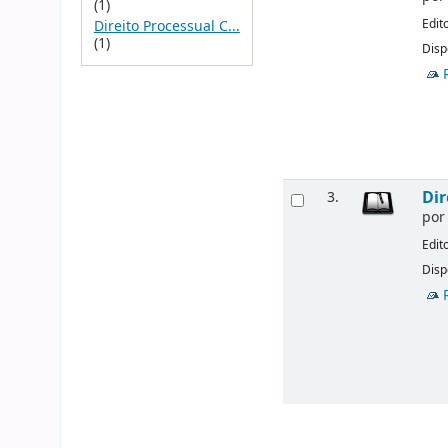
(1)
Edit
Direito Processual C...
(1)
Disp
Dir
3.
po
Edit
Disp