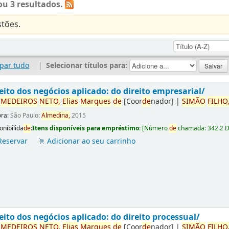
u 3 resultados.
tões.
par tudo
|
Selecionar títulos para:
eito dos negócios aplicado: do direito empresarial/
r
ME
DE
IROS
NETO,
Elias
Marques
de
[Coor
de
nador]
|
SIMÃO
FILHO
ora:
São Paulo:
Almedina,
2015
onibilida
de
:
Itens disponíveis para empréstimo:
[
Número
de
chamada:
342.2 
Reservar
Adicionar ao seu carrinho
eito dos negócios aplicado: do direito processual/
r
ME
DE
IROS
NETO,
Elias
Marques
de
[Coor
de
nador]
|
SIMÃO
FILHO