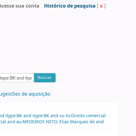
Acesse sua conta
Histórico de pesquisa
[
x
]
Buscar
ugestões de aquisição
 itype:BK and itype:BK and su-to:Direito comercial
mercial and au:MEDEIROS NETO, Elias Marques de and