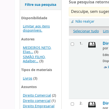
Sua pesquisa retorno
Filtre sua pesquisa
Desculpe, sem suges
Disponibilidade
Não realçar
Limitar aos itens
disponíveis.
Selecionar tudo
Lim
Autores
Dir
1.
MEDEIROS NETO,
po
Elias...
(3)
Edit
SIMÃO FILHO,
Adalber...
(3)
Disp
Tipos de materiais
Livros
(3)
Assuntos
Direito Comercial
(2)
Direito comercial
(1)
Dir
2.
Direito Empresarial
po