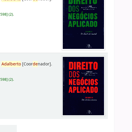
D598
]
(2).
,
Adalberto
[Coor
de
nador]
.
D598
]
(2).