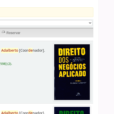
,
Adalberto
[Coor
de
nador]
.
D598
]
(2).
,
Adalberto
[Coor
de
nador]
.