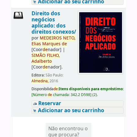
Adicionar ao seu carrinho
Direito dos
negócios
aplicado: dos
direitos conexos/
por
ME
DE
IROS
NETO,
Elias
Marques
de
[Coor
de
nador]
|
SIMÃO
FILHO,
Adalberto
[Coor
de
nador]
.
Editora:
São Paulo:
Almedina,
2016
Disponibilida
de
:
Itens disponíveis para empréstimo:
[
Número
de
chamada:
342.2 D598
]
(2).
Reservar
Adicionar ao seu carrinho
Não encontrou o
que procura?