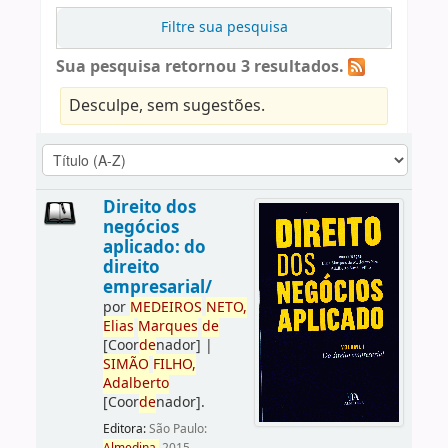
Filtre sua pesquisa
Sua pesquisa retornou 3 resultados.
Desculpe, sem sugestões.
Direito dos
negócios
aplicado: do
direito
empresarial/
por
ME
DE
IROS
NETO,
Elias
Marques
de
[Coor
de
nador]
|
SIMÃO
FILHO,
Adalberto
[Coor
de
nador]
.
Editora:
São Paulo: