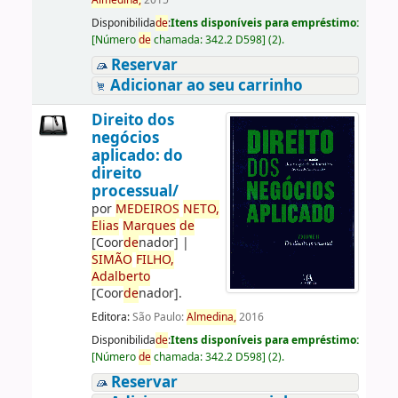
Almedina,
2015
Disponibilida
de
:
Itens disponíveis para empréstimo:
[
Número
de
chamada:
342.2 D598
]
(2).
Reservar
Adicionar ao seu carrinho
Direito dos
negócios
aplicado: do
direito
processual/
por
ME
DE
IROS
NETO,
Elias
Marques
de
[Coor
de
nador]
|
SIMÃO
FILHO,
Adalberto
[Coor
de
nador]
.
Editora:
São Paulo:
Almedina,
2016
Disponibilida
de
:
Itens disponíveis para empréstimo:
[
Número
de
chamada:
342.2 D598
]
(2).
Reservar