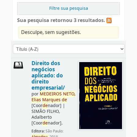
Filtre sua pesquisa
Sua pesquisa retornou 3 resultados.
Desculpe, sem sugestões.
Direito dos
negócios
aplicado: do
direito
empresarial/
por
ME
DE
IROS
NETO,
Elias
Marques
de
[Coor
de
nador]
|
SIMÃO FILHO,
Adalberto
[Coor
de
nador]
.
Editora:
São Paulo: