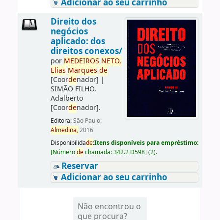
Adicionar ao seu carrinho
Direito dos
negócios
aplicado: dos
direitos conexos/
por
ME
DE
IROS
NETO,
Elias
Marques
de
[Coor
de
nador]
|
SIMÃO FILHO,
Adalberto
[Coor
de
nador]
.
Editora:
São Paulo:
Almedina,
2016
Disponibilida
de
:
Itens disponíveis para empréstimo:
[
Número
de
chamada:
342.2 D598
]
(2).
Reservar
Adicionar ao seu carrinho
Não encontrou o
que procura?