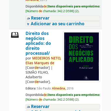
Almedina,
2015
Disponibilida
de
:
Itens disponíveis para empréstimo:
[
Número
de
chamada:
342.2 D598
]
(2).
Reservar
Adicionar ao seu carrinho
Direito dos
negócios
aplicado: do
direito
processual/
por
ME
DE
IROS
NETO,
Elias
Marques
de
[Coor
de
nador]
|
SIMÃO FILHO,
Adalberto
[Coor
de
nador]
.
Editora:
São Paulo:
Almedina,
2016
Disponibilida
de
:
Itens disponíveis para empréstimo:
[
Número
de
chamada:
342.2 D598
]
(2).
Reservar