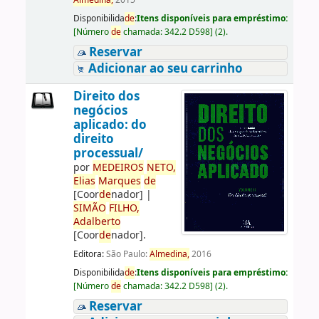
Almedina,
2015
Disponibilida
de
:
Itens disponíveis para empréstimo:
[
Número
de
chamada:
342.2 D598
]
(2).
Reservar
Adicionar ao seu carrinho
Direito dos
negócios
aplicado: do
direito
processual/
por
ME
DE
IROS
NETO,
Elias
Marques
de
[Coor
de
nador]
|
SIMÃO
FILHO,
Adalberto
[Coor
de
nador]
.
Editora:
São Paulo:
Almedina,
2016
Disponibilida
de
:
Itens disponíveis para empréstimo:
[
Número
de
chamada:
342.2 D598
]
(2).
Reservar