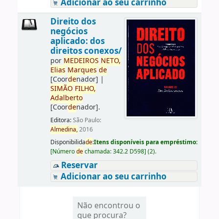
Adicionar ao seu carrinho
Direito dos
negócios
aplicado: dos
direitos conexos/
por
ME
DE
IROS
NETO,
Elias
Marques
de
[Coor
de
nador]
|
SIMÃO
FILHO,
Adalberto
[Coor
de
nador]
.
Editora:
São Paulo:
Almedina,
2016
Disponibilida
de
:
Itens disponíveis para empréstimo:
[
Número
de
chamada:
342.2 D598
]
(2).
Reservar
Adicionar ao seu carrinho
Não encontrou o
que procura?