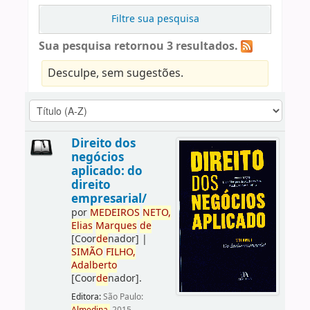
Filtre sua pesquisa
Sua pesquisa retornou 3 resultados.
Desculpe, sem sugestões.
Direito dos
negócios
aplicado: do
direito
empresarial/
por
ME
DE
IROS
NETO,
Elias
Marques
de
[Coor
de
nador]
|
SIMÃO
FILHO,
Adalberto
[Coor
de
nador]
.
Editora:
São Paulo: