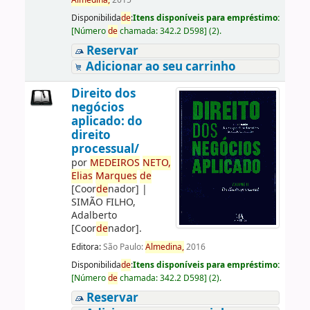
Almedina,
2015
Disponibilida
de
:
Itens disponíveis para empréstimo:
[
Número
de
chamada:
342.2 D598
]
(2).
Reservar
Adicionar ao seu carrinho
Direito dos
negócios
aplicado: do
direito
processual/
por
ME
DE
IROS
NETO,
Elias
Marques
de
[Coor
de
nador]
|
SIMÃO FILHO,
Adalberto
[Coor
de
nador]
.
Editora:
São Paulo:
Almedina,
2016
Disponibilida
de
:
Itens disponíveis para empréstimo:
[
Número
de
chamada:
342.2 D598
]
(2).
Reservar