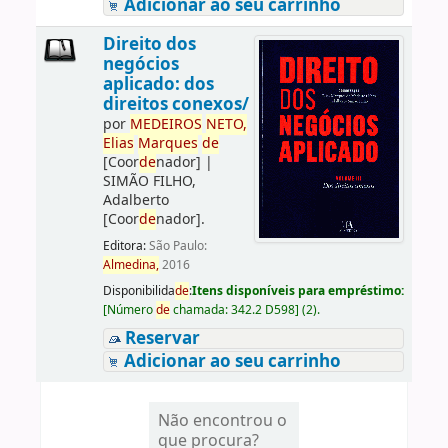
Adicionar ao seu carrinho
Direito dos
negócios
aplicado: dos
direitos conexos/
por
ME
DE
IROS
NETO,
Elias
Marques
de
[Coor
de
nador]
|
SIMÃO FILHO,
Adalberto
[Coor
de
nador]
.
Editora:
São Paulo:
Almedina,
2016
Disponibilida
de
:
Itens disponíveis para empréstimo:
[
Número
de
chamada:
342.2 D598
]
(2).
Reservar
Adicionar ao seu carrinho
Não encontrou o
que procura?