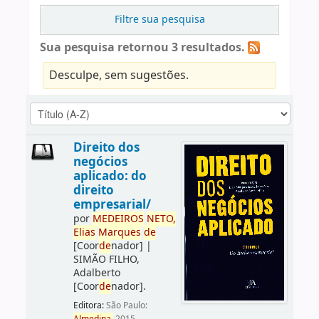
Filtre sua pesquisa
Sua pesquisa retornou 3 resultados.
Desculpe, sem sugestões.
Direito dos
negócios
aplicado: do
direito
empresarial/
por
ME
DE
IROS
NETO,
Elias
Marques
de
[Coor
de
nador]
|
SIMÃO FILHO,
Adalberto
[Coor
de
nador]
.
Editora:
São Paulo: