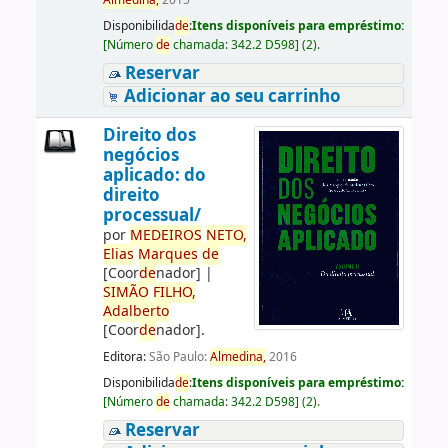
Almedina,
2015
Disponibilida
de
:
Itens disponíveis para empréstimo:
[
Número
de
chamada:
342.2 D598
]
(2).
Reservar
Adicionar ao seu carrinho
Direito dos
negócios
aplicado: do
direito
processual/
por
ME
DE
IROS
NETO,
Elias
Marques
de
[Coor
de
nador]
|
SIMÃO
FILHO,
Adalberto
[Coor
de
nador]
.
Editora:
São Paulo:
Almedina,
2016
Disponibilida
de
:
Itens disponíveis para empréstimo:
[
Número
de
chamada:
342.2 D598
]
(2).
Reservar