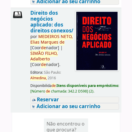
Adicionar ao seu carrinho
Direito dos
negócios
aplicado: dos
direitos conexos/
por
ME
DE
IROS
NETO,
Elias
Marques
de
[Coor
de
nador]
|
SIMÃO
FILHO,
Adalberto
[Coor
de
nador]
.
Editora:
São Paulo:
Almedina,
2016
Disponibilida
de
:
Itens disponíveis para empréstimo:
[
Número
de
chamada:
342.2 D598
]
(2).
Reservar
Adicionar ao seu carrinho
Não encontrou o
que procura?