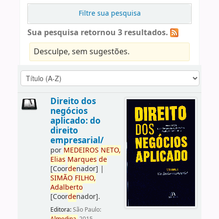
Filtre sua pesquisa
Sua pesquisa retornou 3 resultados.
Desculpe, sem sugestões.
Direito dos
negócios
aplicado: do
direito
empresarial/
por
ME
DE
IROS
NETO,
Elias
Marques
de
[Coor
de
nador]
|
SIMÃO
FILHO,
Adalberto
[Coor
de
nador]
.
Editora:
São Paulo: