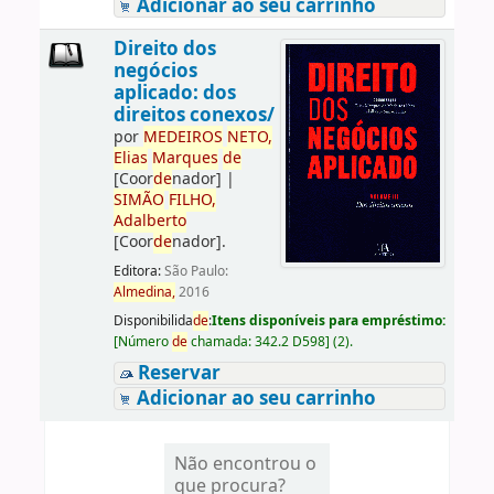
Adicionar ao seu carrinho
Direito dos
negócios
aplicado: dos
direitos conexos/
por
ME
DE
IROS
NETO,
Elias
Marques
de
[Coor
de
nador]
|
SIMÃO
FILHO,
Adalberto
[Coor
de
nador]
.
Editora:
São Paulo:
Almedina,
2016
Disponibilida
de
:
Itens disponíveis para empréstimo:
[
Número
de
chamada:
342.2 D598
]
(2).
Reservar
Adicionar ao seu carrinho
Não encontrou o
que procura?