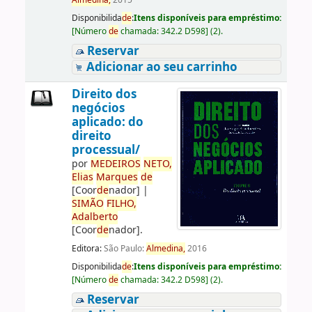
Almedina,
2015
Disponibilida
de
:
Itens disponíveis para empréstimo:
[
Número
de
chamada:
342.2 D598
]
(2).
Reservar
Adicionar ao seu carrinho
Direito dos
negócios
aplicado: do
direito
processual/
por
ME
DE
IROS
NETO,
Elias
Marques
de
[Coor
de
nador]
|
SIMÃO
FILHO,
Adalberto
[Coor
de
nador]
.
Editora:
São Paulo:
Almedina,
2016
Disponibilida
de
:
Itens disponíveis para empréstimo:
[
Número
de
chamada:
342.2 D598
]
(2).
Reservar