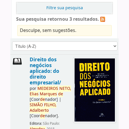
Filtre sua pesquisa
Sua pesquisa retornou 3 resultados.
Desculpe, sem sugestões.
Direito dos
negócios
aplicado: do
direito
empresarial/
por
ME
DE
IROS
NETO,
Elias
Marques
de
[Coor
de
nador]
|
SIMÃO
FILHO,
Adalberto
[Coor
de
nador]
.
Editora:
São Paulo: