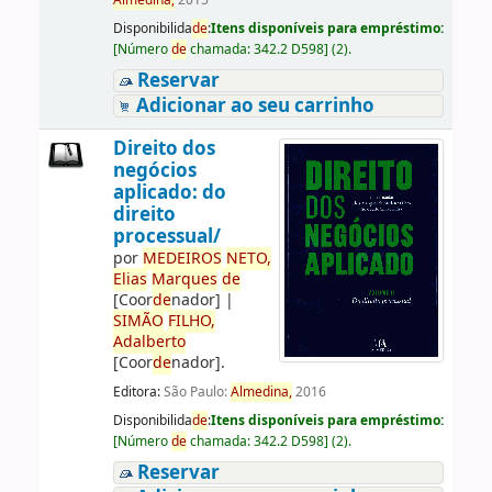
Almedina,
2015
Disponibilida
de
:
Itens disponíveis para empréstimo:
[
Número
de
chamada:
342.2 D598
]
(2).
Reservar
Adicionar ao seu carrinho
Direito dos
negócios
aplicado: do
direito
processual/
por
ME
DE
IROS
NETO,
Elias
Marques
de
[Coor
de
nador]
|
SIMÃO
FILHO,
Adalberto
[Coor
de
nador]
.
Editora:
São Paulo:
Almedina,
2016
Disponibilida
de
:
Itens disponíveis para empréstimo:
[
Número
de
chamada:
342.2 D598
]
(2).
Reservar