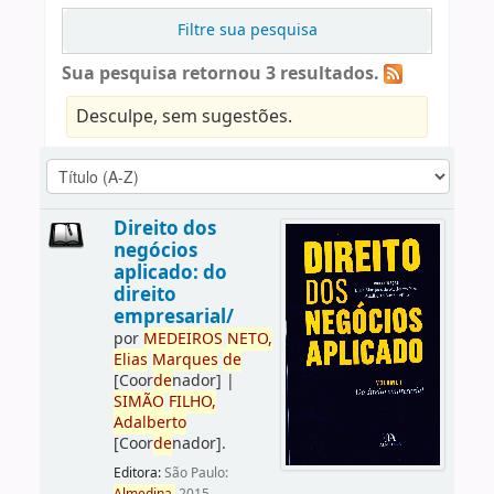
Filtre sua pesquisa
Sua pesquisa retornou 3 resultados.
Desculpe, sem sugestões.
Direito dos
negócios
aplicado: do
direito
empresarial/
por
ME
DE
IROS
NETO,
Elias
Marques
de
[Coor
de
nador]
|
SIMÃO
FILHO,
Adalberto
[Coor
de
nador]
.
Editora:
São Paulo: