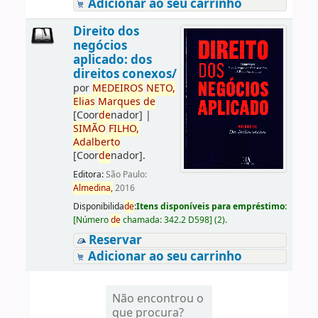
Adicionar ao seu carrinho
Direito dos
negócios
aplicado: dos
direitos conexos/
por
ME
DE
IROS
NETO,
Elias
Marques
de
[Coor
de
nador]
|
SIMÃO
FILHO,
Adalberto
[Coor
de
nador]
.
Editora:
São Paulo:
Almedina,
2016
Disponibilida
de
:
Itens disponíveis para empréstimo:
[
Número
de
chamada:
342.2 D598
]
(2).
Reservar
Adicionar ao seu carrinho
Não encontrou o
que procura?