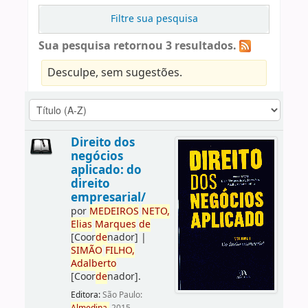
Filtre sua pesquisa
Sua pesquisa retornou 3 resultados.
Desculpe, sem sugestões.
Direito dos
negócios
aplicado: do
direito
empresarial/
por
ME
DE
IROS
NETO,
Elias
Marques
de
[Coor
de
nador]
|
SIMÃO
FILHO,
Adalberto
[Coor
de
nador]
.
Editora:
São Paulo: