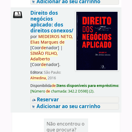
Adicionar ao seu carrinho
Direito dos
negócios
aplicado: dos
direitos conexos/
por
ME
DE
IROS
NETO,
Elias
Marques
de
[Coor
de
nador]
|
SIMÃO
FILHO,
Adalberto
[Coor
de
nador]
.
Editora:
São Paulo:
Almedina,
2016
Disponibilida
de
:
Itens disponíveis para empréstimo:
[
Número
de
chamada:
342.2 D598
]
(2).
Reservar
Adicionar ao seu carrinho
Não encontrou o
que procura?