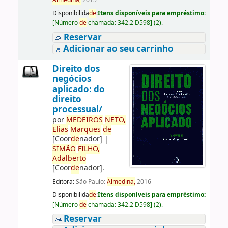
Almedina,
2015
Disponibilida
de
:
Itens disponíveis para empréstimo:
[
Número
de
chamada:
342.2 D598
]
(2).
Reservar
Adicionar ao seu carrinho
Direito dos
negócios
aplicado: do
direito
processual/
por
ME
DE
IROS
NETO,
Elias
Marques
de
[Coor
de
nador]
|
SIMÃO
FILHO,
Adalberto
[Coor
de
nador]
.
Editora:
São Paulo:
Almedina,
2016
Disponibilida
de
:
Itens disponíveis para empréstimo:
[
Número
de
chamada:
342.2 D598
]
(2).
Reservar