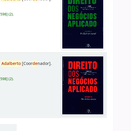
D598
]
(2).
,
Adalberto
[Coor
de
nador]
.
D598
]
(2).