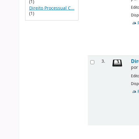
(1)
Edit
Direito Processual C...
(1)
Disp
Dir
3.
po
Edit
Disp