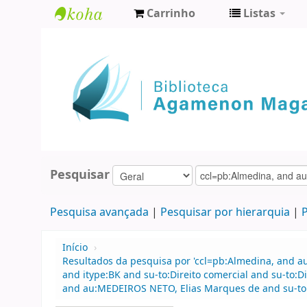
Carrinho
Listas
Biblioteca
Agamenon
Magalhães
Pesquisar
Pesquisa avançada
Pesquisar por hierarquia
P
Início
›
Resultados da pesquisa por 'ccl=pb:Almedina, and au
and itype:BK and su-to:Direito comercial and su-to:D
and au:MEDEIROS NETO, Elias Marques de and su-to:D