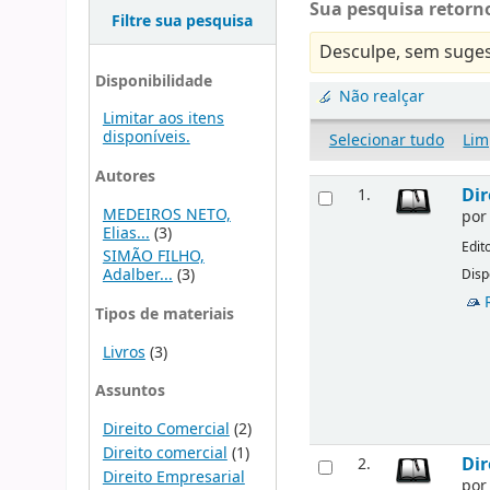
Sua pesquisa retorno
Filtre sua pesquisa
Desculpe, sem suges
Disponibilidade
Não realçar
Limitar aos itens
disponíveis.
Selecionar tudo
Lim
Autores
Dir
1.
MEDEIROS NETO,
po
Elias...
(3)
Edit
SIMÃO FILHO,
Adalber...
(3)
Disp
Tipos de materiais
Livros
(3)
Assuntos
Direito Comercial
(2)
Direito comercial
(1)
Dir
2.
Direito Empresarial
po