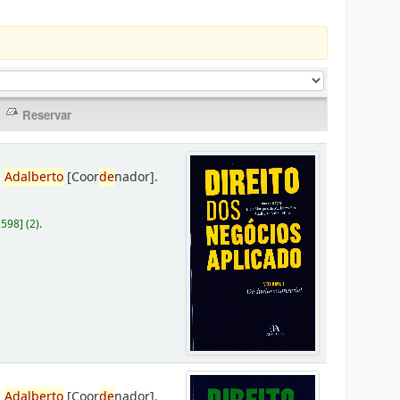
,
Adalberto
[Coor
de
nador]
.
D598
]
(2).
,
Adalberto
[Coor
de
nador]
.