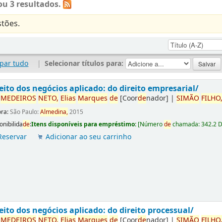
u 3 resultados.
tões.
par tudo
|
Selecionar títulos para:
eito dos negócios aplicado: do direito empresarial/
r
ME
DE
IROS
NETO,
Elias
Marques
de
[Coor
de
nador]
|
SIMÃO
FILHO
ora:
São Paulo:
Almedina,
2015
onibilida
de
:
Itens disponíveis para empréstimo:
[
Número
de
chamada:
342.2 
Reservar
Adicionar ao seu carrinho
eito dos negócios aplicado: do direito processual/
r
ME
DE
IROS
NETO,
Elias
Marques
de
[Coor
de
nador]
|
SIMÃO
FILHO