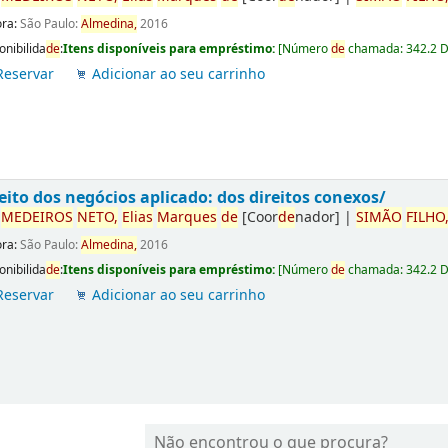
ora:
São Paulo:
Almedina,
2016
onibilida
de
:
Itens disponíveis para empréstimo:
[
Número
de
chamada:
342.2 
Reservar
Adicionar ao seu carrinho
eito dos negócios aplicado: dos direitos conexos/
r
ME
DE
IROS
NETO,
Elias
Marques
de
[Coor
de
nador]
|
SIMÃO
FILHO
ora:
São Paulo:
Almedina,
2016
onibilida
de
:
Itens disponíveis para empréstimo:
[
Número
de
chamada:
342.2 
Reservar
Adicionar ao seu carrinho
Não encontrou o que procura?