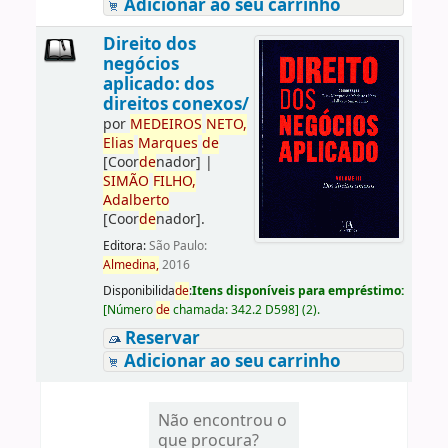
Adicionar ao seu carrinho
Direito dos
negócios
aplicado: dos
direitos conexos/
por
ME
DE
IROS
NETO,
Elias
Marques
de
[Coor
de
nador]
|
SIMÃO
FILHO,
Adalberto
[Coor
de
nador]
.
Editora:
São Paulo:
Almedina,
2016
Disponibilida
de
:
Itens disponíveis para empréstimo:
[
Número
de
chamada:
342.2 D598
]
(2).
Reservar
Adicionar ao seu carrinho
Não encontrou o
que procura?