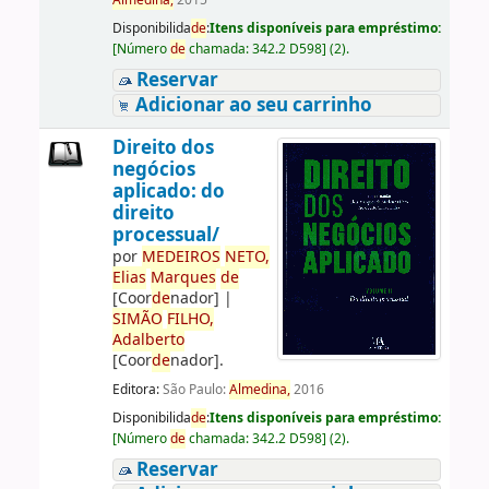
Almedina,
2015
Disponibilida
de
:
Itens disponíveis para empréstimo:
[
Número
de
chamada:
342.2 D598
]
(2).
Reservar
Adicionar ao seu carrinho
Direito dos
negócios
aplicado: do
direito
processual/
por
ME
DE
IROS
NETO,
Elias
Marques
de
[Coor
de
nador]
|
SIMÃO
FILHO,
Adalberto
[Coor
de
nador]
.
Editora:
São Paulo:
Almedina,
2016
Disponibilida
de
:
Itens disponíveis para empréstimo:
[
Número
de
chamada:
342.2 D598
]
(2).
Reservar