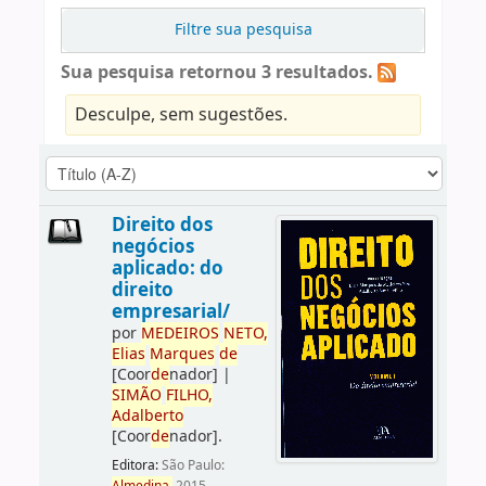
Filtre sua pesquisa
Sua pesquisa retornou 3 resultados.
Desculpe, sem sugestões.
Direito dos
negócios
aplicado: do
direito
empresarial/
por
ME
DE
IROS
NETO,
Elias
Marques
de
[Coor
de
nador]
|
SIMÃO
FILHO,
Adalberto
[Coor
de
nador]
.
Editora:
São Paulo: