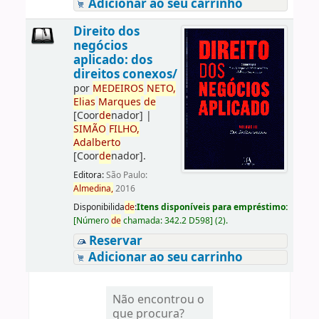
Adicionar ao seu carrinho
Direito dos
negócios
aplicado: dos
direitos conexos/
por
ME
DE
IROS
NETO,
Elias
Marques
de
[Coor
de
nador]
|
SIMÃO
FILHO,
Adalberto
[Coor
de
nador]
.
Editora:
São Paulo:
Almedina,
2016
Disponibilida
de
:
Itens disponíveis para empréstimo:
[
Número
de
chamada:
342.2 D598
]
(2).
Reservar
Adicionar ao seu carrinho
Não encontrou o
que procura?