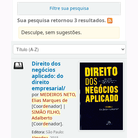
Filtre sua pesquisa
Sua pesquisa retornou 3 resultados.
Desculpe, sem sugestões.
Direito dos
negócios
aplicado: do
direito
empresarial/
por
ME
DE
IROS
NETO,
Elias
Marques
de
[Coor
de
nador]
|
SIMÃO
FILHO,
Adalberto
[Coor
de
nador]
.
Editora:
São Paulo: