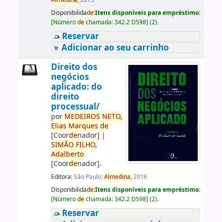
Almedina,
2015
Disponibilida
de
:
Itens disponíveis para empréstimo:
[
Número
de
chamada:
342.2 D598
]
(2).
Reservar
Adicionar ao seu carrinho
Direito dos
negócios
aplicado: do
direito
processual/
por
ME
DE
IROS
NETO,
Elias
Marques
de
[Coor
de
nador]
|
SIMÃO
FILHO,
Adalberto
[Coor
de
nador]
.
Editora:
São Paulo:
Almedina,
2016
Disponibilida
de
:
Itens disponíveis para empréstimo:
[
Número
de
chamada:
342.2 D598
]
(2).
Reservar