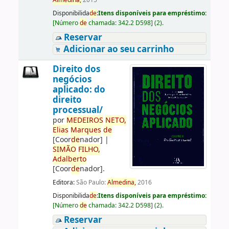
Almedina,
2015
Disponibilida
de
:
Itens disponíveis para empréstimo:
[
Número
de
chamada:
342.2 D598
]
(2).
Reservar
Adicionar ao seu carrinho
Direito dos
negócios
aplicado: do
direito
processual/
por
ME
DE
IROS
NETO,
Elias
Marques
de
[Coor
de
nador]
|
SIMÃO
FILHO,
Adalberto
[Coor
de
nador]
.
Editora:
São Paulo:
Almedina,
2016
Disponibilida
de
:
Itens disponíveis para empréstimo:
[
Número
de
chamada:
342.2 D598
]
(2).
Reservar