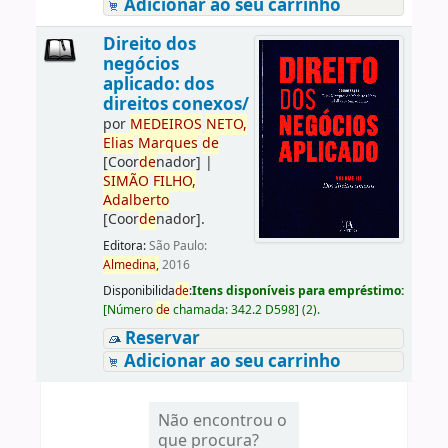
Adicionar ao seu carrinho
Direito dos
negócios
aplicado: dos
direitos conexos/
por
ME
DE
IROS
NETO,
Elias
Marques
de
[Coor
de
nador]
|
SIMÃO
FILHO,
Adalberto
[Coor
de
nador]
.
Editora:
São Paulo:
Almedina,
2016
Disponibilida
de
:
Itens disponíveis para empréstimo:
[
Número
de
chamada:
342.2 D598
]
(2).
Reservar
Adicionar ao seu carrinho
Não encontrou o
que procura?