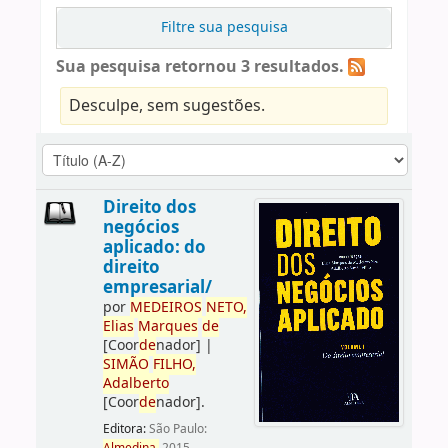
Filtre sua pesquisa
Sua pesquisa retornou 3 resultados.
Desculpe, sem sugestões.
Direito dos
negócios
aplicado: do
direito
empresarial/
por
ME
DE
IROS
NETO,
Elias
Marques
de
[Coor
de
nador]
|
SIMÃO
FILHO,
Adalberto
[Coor
de
nador]
.
Editora:
São Paulo: