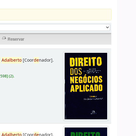
,
Adalberto
[Coor
de
nador]
.
D598
]
(2).
,
Adalberto
[Coor
de
nador]
.