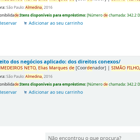
ora:
São Paulo:
Almedina,
2016
onibilida
de
:
Itens disponíveis para empréstimo:
[
Número
de
chamada:
342.2 
Reservar
Adicionar ao seu carrinho
eito dos negócios aplicado: dos direitos conexos/
r
ME
DE
IROS
NETO,
Elias
Marques
de
[Coor
de
nador]
|
SIMÃO
FILHO
ora:
São Paulo:
Almedina,
2016
onibilida
de
:
Itens disponíveis para empréstimo:
[
Número
de
chamada:
342.2 
Reservar
Adicionar ao seu carrinho
Não encontrou o que procura?