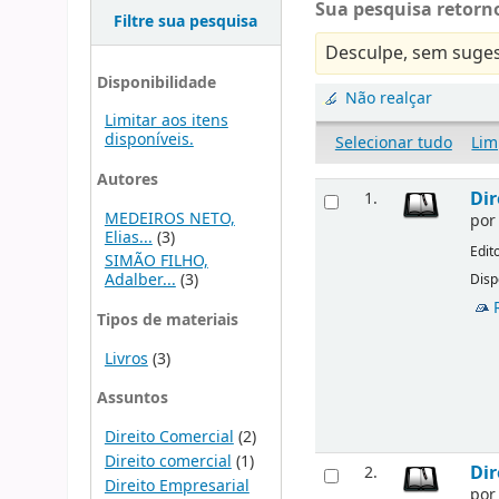
Sua pesquisa retorno
Filtre sua pesquisa
Desculpe, sem suges
Disponibilidade
Não realçar
Limitar aos itens
disponíveis.
Selecionar tudo
Lim
Autores
Dir
1.
MEDEIROS NETO,
po
Elias...
(3)
Edit
SIMÃO FILHO,
Adalber...
(3)
Disp
Tipos de materiais
Livros
(3)
Assuntos
Direito Comercial
(2)
Direito comercial
(1)
Dir
2.
Direito Empresarial
po