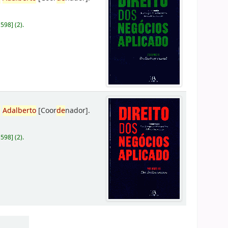
D598
]
(2).
,
Adalberto
[Coor
de
nador]
.
D598
]
(2).