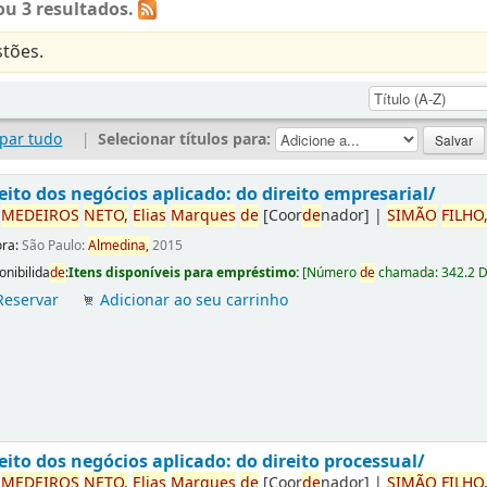
u 3 resultados.
tões.
par tudo
|
Selecionar títulos para:
eito dos negócios aplicado: do direito empresarial/
r
ME
DE
IROS
NETO,
Elias
Marques
de
[Coor
de
nador]
|
SIMÃO
FILHO
ora:
São Paulo:
Almedina,
2015
onibilida
de
:
Itens disponíveis para empréstimo:
[
Número
de
chamada:
342.2 
Reservar
Adicionar ao seu carrinho
eito dos negócios aplicado: do direito processual/
r
ME
DE
IROS
NETO,
Elias
Marques
de
[Coor
de
nador]
|
SIMÃO
FILHO