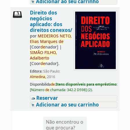
Adicionar ao seu carrinho
Direito dos
negócios
aplicado: dos
direitos conexos/
por
ME
DE
IROS
NETO,
Elias
Marques
de
[Coor
de
nador]
|
SIMÃO
FILHO,
Adalberto
[Coor
de
nador]
.
Editora:
São Paulo:
Almedina,
2016
Disponibilida
de
:
Itens disponíveis para empréstimo:
[
Número
de
chamada:
342.2 D598
]
(2).
Reservar
Adicionar ao seu carrinho
Não encontrou o
que procura?