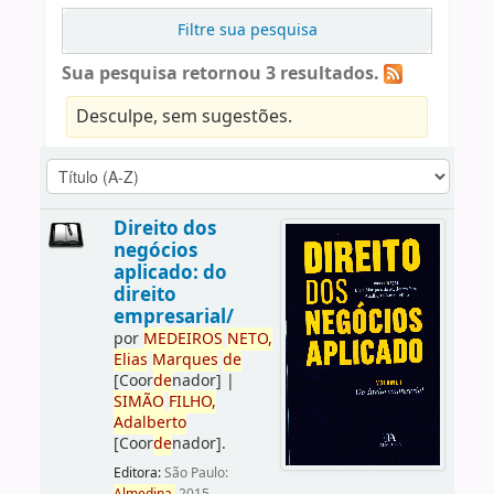
Filtre sua pesquisa
Sua pesquisa retornou 3 resultados.
Desculpe, sem sugestões.
Direito dos
negócios
aplicado: do
direito
empresarial/
por
ME
DE
IROS
NETO,
Elias
Marques
de
[Coor
de
nador]
|
SIMÃO
FILHO,
Adalberto
[Coor
de
nador]
.
Editora:
São Paulo: