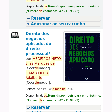
Almedina,
2015
Disponibilida
de
:
Itens disponíveis para empréstimo:
[
Número
de
chamada:
342.2 D598
]
(2).
Reservar
Adicionar ao seu carrinho
Direito dos
negócios
aplicado: do
direito
processual/
por
ME
DE
IROS
NETO,
Elias
Marques
de
[Coor
de
nador]
|
SIMÃO
FILHO,
Adalberto
[Coor
de
nador]
.
Editora:
São Paulo:
Almedina,
2016
Disponibilida
de
:
Itens disponíveis para empréstimo:
[
Número
de
chamada:
342.2 D598
]
(2).
Reservar