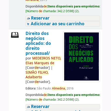
Almedina,
2015
Disponibilida
de
:
Itens disponíveis para empréstimo:
[
Número
de
chamada:
342.2 D598
]
(2).
Reservar
Adicionar ao seu carrinho
Direito dos
negócios
aplicado: do
direito
processual/
por
ME
DE
IROS
NETO,
Elias
Marques
de
[Coor
de
nador]
|
SIMÃO
FILHO,
Adalberto
[Coor
de
nador]
.
Editora:
São Paulo:
Almedina,
2016
Disponibilida
de
:
Itens disponíveis para empréstimo:
[
Número
de
chamada:
342.2 D598
]
(2).
Reservar