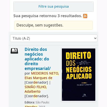
Filtre sua pesquisa
Sua pesquisa retornou 3 resultados.
Desculpe, sem sugestões.
Direito dos
negócios
aplicado: do
direito
empresarial/
por
ME
DE
IROS
NETO,
Elias
Marques
de
[Coor
de
nador]
|
SIMÃO
FILHO,
Adalberto
[Coor
de
nador]
.
Editora:
São Paulo: