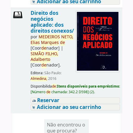
Adicionar ao seu carrinho
Direito dos
negócios
aplicado: dos
direitos conexos/
por
ME
DE
IROS
NETO,
Elias
Marques
de
[Coor
de
nador]
|
SIMÃO
FILHO,
Adalberto
[Coor
de
nador]
.
Editora:
São Paulo:
Almedina,
2016
Disponibilida
de
:
Itens disponíveis para empréstimo:
[
Número
de
chamada:
342.2 D598
]
(2).
Reservar
Adicionar ao seu carrinho
Não encontrou o
que procura?