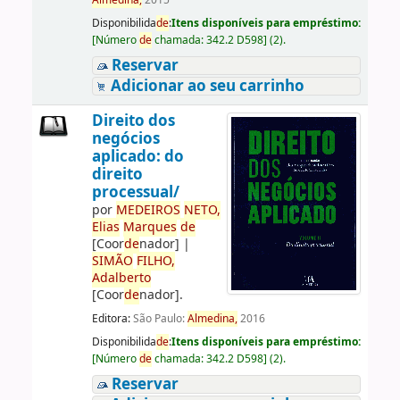
Almedina,
2015
Disponibilida
de
:
Itens disponíveis para empréstimo:
[
Número
de
chamada:
342.2 D598
]
(2).
Reservar
Adicionar ao seu carrinho
Direito dos
negócios
aplicado: do
direito
processual/
por
ME
DE
IROS
NETO,
Elias
Marques
de
[Coor
de
nador]
|
SIMÃO
FILHO,
Adalberto
[Coor
de
nador]
.
Editora:
São Paulo:
Almedina,
2016
Disponibilida
de
:
Itens disponíveis para empréstimo:
[
Número
de
chamada:
342.2 D598
]
(2).
Reservar