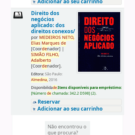
Adicionar ao seu carrinho
Direito dos
negócios
aplicado: dos
direitos conexos/
por
ME
DE
IROS
NETO,
Elias
Marques
de
[Coor
de
nador]
|
SIMÃO
FILHO,
Adalberto
[Coor
de
nador]
.
Editora:
São Paulo:
Almedina,
2016
Disponibilida
de
:
Itens disponíveis para empréstimo:
[
Número
de
chamada:
342.2 D598
]
(2).
Reservar
Adicionar ao seu carrinho
Não encontrou o
que procura?