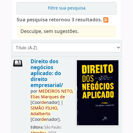
Filtre sua pesquisa
Sua pesquisa retornou 3 resultados.
Desculpe, sem sugestões.
Direito dos
negócios
aplicado: do
direito
empresarial/
por
ME
DE
IROS
NETO,
Elias
Marques
de
[Coor
de
nador]
|
SIMÃO
FILHO,
Adalberto
[Coor
de
nador]
.
Editora:
São Paulo: