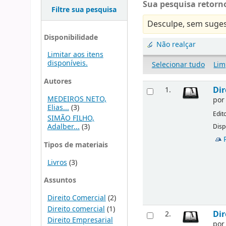
Sua pesquisa retorno
Filtre sua pesquisa
Desculpe, sem suges
Disponibilidade
Não realçar
Limitar aos itens
disponíveis.
Selecionar tudo
Lim
Autores
Dir
1.
MEDEIROS NETO,
po
Elias...
(3)
Edit
SIMÃO FILHO,
Adalber...
(3)
Disp
Tipos de materiais
Livros
(3)
Assuntos
Direito Comercial
(2)
Direito comercial
(1)
Dir
2.
Direito Empresarial
po