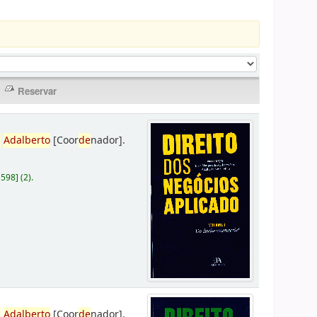
,
Adalberto
[Coor
de
nador]
.
D598
]
(2).
,
Adalberto
[Coor
de
nador]
.