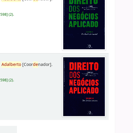
D598
]
(2).
,
Adalberto
[Coor
de
nador]
.
D598
]
(2).