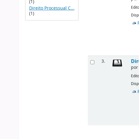
(1)
Edit
Direito Processual C...
(1)
Disp
Dir
3.
po
Edit
Disp