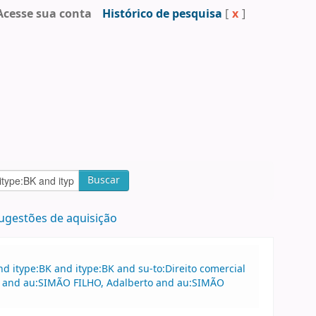
Acesse sua conta
Histórico de pesquisa
[
x
]
Buscar
ugestões de aquisição
 itype:BK and itype:BK and su-to:Direito comercial
al and au:SIMÃO FILHO, Adalberto and au:SIMÃO