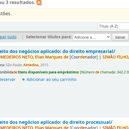
u 3 resultados.
tões.
par tudo
|
Selecionar títulos para:
eito dos negócios aplicado: do direito empresarial/
r
ME
DE
IROS
NETO,
Elias
Marques
de
[Coor
de
nador]
|
SIMÃO
FILHO
ora:
São Paulo:
Almedina,
2015
onibilida
de
:
Itens disponíveis para empréstimo:
[
Número
de
chamada:
342.2 
Reservar
Adicionar ao seu carrinho
eito dos negócios aplicado: do direito processual/
r
ME
DE
IROS
NETO,
Elias
Marques
de
[Coor
de
nador]
|
SIMÃO
FILHO