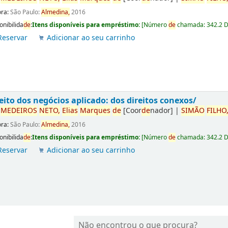
ora:
São Paulo:
Almedina,
2016
onibilida
de
:
Itens disponíveis para empréstimo:
[
Número
de
chamada:
342.2 
Reservar
Adicionar ao seu carrinho
eito dos negócios aplicado: dos direitos conexos/
r
ME
DE
IROS
NETO,
Elias
Marques
de
[Coor
de
nador]
|
SIMÃO
FILHO
ora:
São Paulo:
Almedina,
2016
onibilida
de
:
Itens disponíveis para empréstimo:
[
Número
de
chamada:
342.2 
Reservar
Adicionar ao seu carrinho
Não encontrou o que procura?