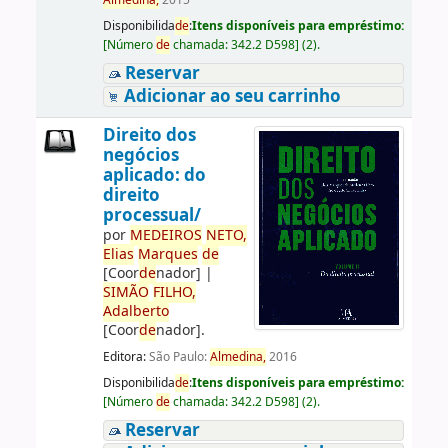
Almedina,
2015
Disponibilida
de
:
Itens disponíveis para empréstimo:
[
Número
de
chamada:
342.2 D598
]
(2).
Reservar
Adicionar ao seu carrinho
Direito dos
negócios
aplicado: do
direito
processual/
por
ME
DE
IROS
NETO,
Elias
Marques
de
[Coor
de
nador]
|
SIMÃO
FILHO,
Adalberto
[Coor
de
nador]
.
Editora:
São Paulo:
Almedina,
2016
Disponibilida
de
:
Itens disponíveis para empréstimo:
[
Número
de
chamada:
342.2 D598
]
(2).
Reservar