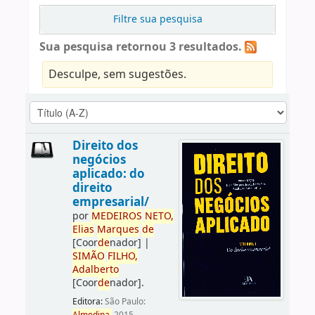
Filtre sua pesquisa
Sua pesquisa retornou 3 resultados.
Desculpe, sem sugestões.
Direito dos
negócios
aplicado: do
direito
empresarial/
por
ME
DE
IROS
NETO,
Elias
Marques
de
[Coor
de
nador]
|
SIMÃO
FILHO,
Adalberto
[Coor
de
nador]
.
Editora:
São Paulo: