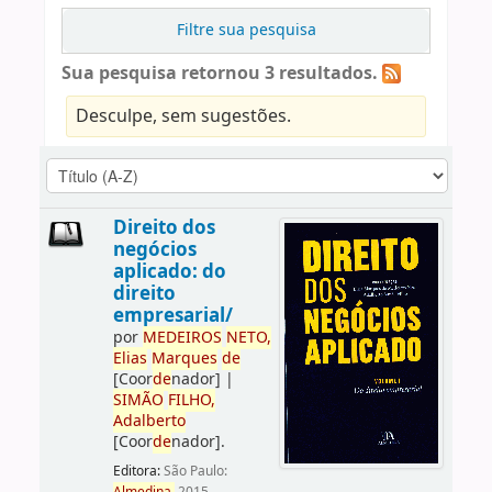
Filtre sua pesquisa
Sua pesquisa retornou 3 resultados.
Desculpe, sem sugestões.
Direito dos
negócios
aplicado: do
direito
empresarial/
por
ME
DE
IROS
NETO,
Elias
Marques
de
[Coor
de
nador]
|
SIMÃO
FILHO,
Adalberto
[Coor
de
nador]
.
Editora:
São Paulo: