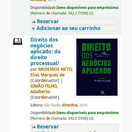
Almedina,
2015
Disponibilida
de
:
Itens disponíveis para empréstimo:
[
Número
de
chamada:
342.2 D598
]
(2).
Reservar
Adicionar ao seu carrinho
Direito dos
negócios
aplicado: do
direito
processual/
por
ME
DE
IROS
NETO,
Elias
Marques
de
[Coor
de
nador]
|
SIMÃO
FILHO,
Adalberto
[Coor
de
nador]
.
Editora:
São Paulo:
Almedina,
2016
Disponibilida
de
:
Itens disponíveis para empréstimo:
[
Número
de
chamada:
342.2 D598
]
(2).
Reservar