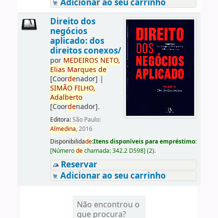
Adicionar ao seu carrinho
Direito dos
negócios
aplicado: dos
direitos conexos/
por
ME
DE
IROS
NETO,
Elias
Marques
de
[Coor
de
nador]
|
SIMÃO
FILHO,
Adalberto
[Coor
de
nador]
.
Editora:
São Paulo:
Almedina,
2016
Disponibilida
de
:
Itens disponíveis para empréstimo:
[
Número
de
chamada:
342.2 D598
]
(2).
Reservar
Adicionar ao seu carrinho
Não encontrou o
que procura?