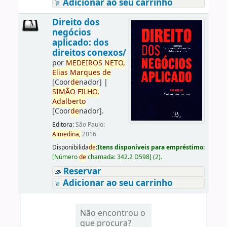
Adicionar ao seu carrinho
Direito dos
negócios
aplicado: dos
direitos conexos/
por
ME
DE
IROS
NETO,
Elias
Marques
de
[Coor
de
nador]
|
SIMÃO
FILHO,
Adalberto
[Coor
de
nador]
.
Editora:
São Paulo:
Almedina,
2016
Disponibilida
de
:
Itens disponíveis para empréstimo:
[
Número
de
chamada:
342.2 D598
]
(2).
Reservar
Adicionar ao seu carrinho
Não encontrou o
que procura?