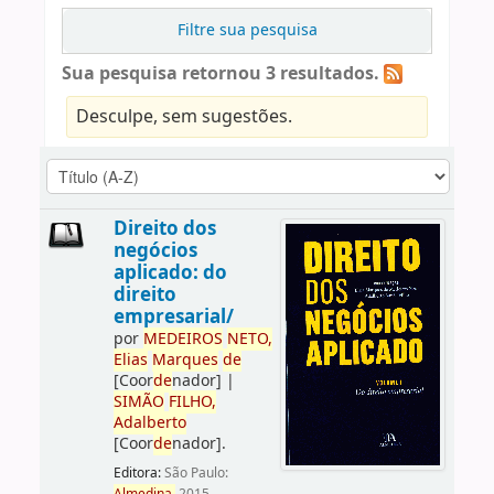
Filtre sua pesquisa
Sua pesquisa retornou 3 resultados.
Desculpe, sem sugestões.
Direito dos
negócios
aplicado: do
direito
empresarial/
por
ME
DE
IROS
NETO,
Elias
Marques
de
[Coor
de
nador]
|
SIMÃO
FILHO,
Adalberto
[Coor
de
nador]
.
Editora:
São Paulo: