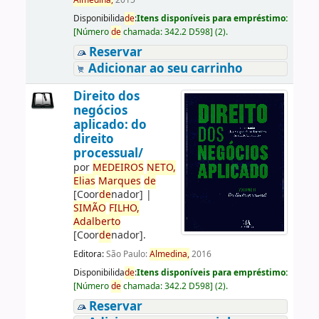
Almedina,
2015
Disponibilida
de
:
Itens disponíveis para empréstimo:
[
Número
de
chamada:
342.2 D598
]
(2).
Reservar
Adicionar ao seu carrinho
Direito dos
negócios
aplicado: do
direito
processual/
por
ME
DE
IROS
NETO,
Elias
Marques
de
[Coor
de
nador]
|
SIMÃO
FILHO,
Adalberto
[Coor
de
nador]
.
Editora:
São Paulo:
Almedina,
2016
Disponibilida
de
:
Itens disponíveis para empréstimo:
[
Número
de
chamada:
342.2 D598
]
(2).
Reservar