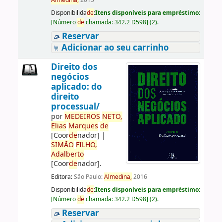
Almedina,
2015
Disponibilida
de
:
Itens disponíveis para empréstimo:
[
Número
de
chamada:
342.2 D598
]
(2).
Reservar
Adicionar ao seu carrinho
Direito dos
negócios
aplicado: do
direito
processual/
por
ME
DE
IROS
NETO,
Elias
Marques
de
[Coor
de
nador]
|
SIMÃO
FILHO,
Adalberto
[Coor
de
nador]
.
Editora:
São Paulo:
Almedina,
2016
Disponibilida
de
:
Itens disponíveis para empréstimo:
[
Número
de
chamada:
342.2 D598
]
(2).
Reservar