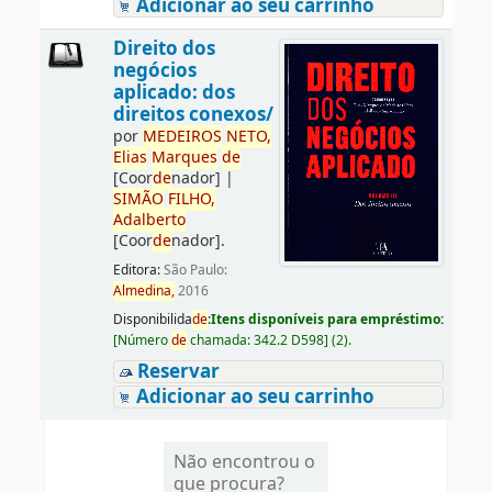
Adicionar ao seu carrinho
Direito dos
negócios
aplicado: dos
direitos conexos/
por
ME
DE
IROS
NETO,
Elias
Marques
de
[Coor
de
nador]
|
SIMÃO
FILHO,
Adalberto
[Coor
de
nador]
.
Editora:
São Paulo:
Almedina,
2016
Disponibilida
de
:
Itens disponíveis para empréstimo:
[
Número
de
chamada:
342.2 D598
]
(2).
Reservar
Adicionar ao seu carrinho
Não encontrou o
que procura?