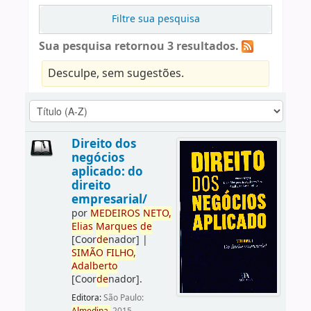
Filtre sua pesquisa
Sua pesquisa retornou 3 resultados.
Desculpe, sem sugestões.
Direito dos
negócios
aplicado: do
direito
empresarial/
por
ME
DE
IROS
NETO,
Elias
Marques
de
[Coor
de
nador]
|
SIMÃO
FILHO,
Adalberto
[Coor
de
nador]
.
Editora:
São Paulo: