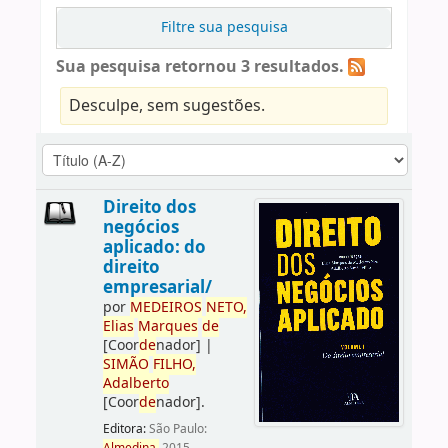
Filtre sua pesquisa
Sua pesquisa retornou 3 resultados.
Desculpe, sem sugestões.
Direito dos
negócios
aplicado: do
direito
empresarial/
por
ME
DE
IROS
NETO,
Elias
Marques
de
[Coor
de
nador]
|
SIMÃO
FILHO,
Adalberto
[Coor
de
nador]
.
Editora:
São Paulo: