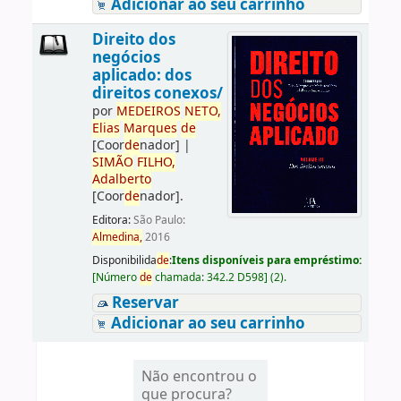
Adicionar ao seu carrinho
Direito dos
negócios
aplicado: dos
direitos conexos/
por
ME
DE
IROS
NETO,
Elias
Marques
de
[Coor
de
nador]
|
SIMÃO
FILHO,
Adalberto
[Coor
de
nador]
.
Editora:
São Paulo:
Almedina,
2016
Disponibilida
de
:
Itens disponíveis para empréstimo:
[
Número
de
chamada:
342.2 D598
]
(2).
Reservar
Adicionar ao seu carrinho
Não encontrou o
que procura?