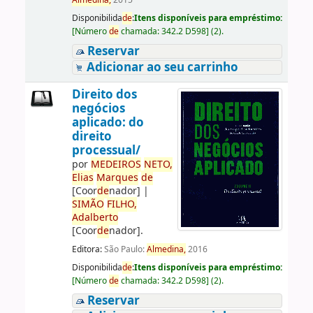
Almedina,
2015
Disponibilida
de
:
Itens disponíveis para empréstimo:
[
Número
de
chamada:
342.2 D598
]
(2).
Reservar
Adicionar ao seu carrinho
Direito dos
negócios
aplicado: do
direito
processual/
por
ME
DE
IROS
NETO,
Elias
Marques
de
[Coor
de
nador]
|
SIMÃO
FILHO,
Adalberto
[Coor
de
nador]
.
Editora:
São Paulo:
Almedina,
2016
Disponibilida
de
:
Itens disponíveis para empréstimo:
[
Número
de
chamada:
342.2 D598
]
(2).
Reservar