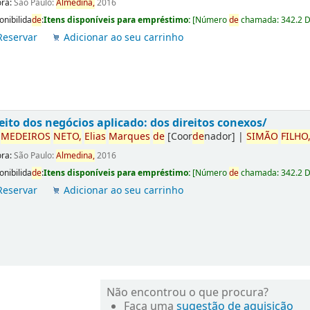
ora:
São Paulo:
Almedina,
2016
onibilida
de
:
Itens disponíveis para empréstimo:
[
Número
de
chamada:
342.2 
Reservar
Adicionar ao seu carrinho
eito dos negócios aplicado: dos direitos conexos/
r
ME
DE
IROS
NETO,
Elias
Marques
de
[Coor
de
nador]
|
SIMÃO
FILHO
ora:
São Paulo:
Almedina,
2016
onibilida
de
:
Itens disponíveis para empréstimo:
[
Número
de
chamada:
342.2 
Reservar
Adicionar ao seu carrinho
Não encontrou o que procura?
Faça uma
sugestão de aquisição