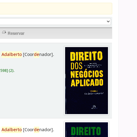
,
Adalberto
[Coor
de
nador]
.
D598
]
(2).
,
Adalberto
[Coor
de
nador]
.