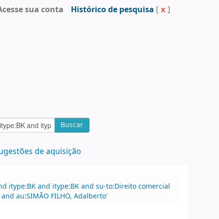
Acesse sua conta
Histórico de pesquisa
[
x
]
Buscar
ugestões de aquisição
 itype:BK and itype:BK and su-to:Direito comercial
l and au:SIMÃO FILHO, Adalberto'