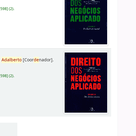
D598
]
(2).
,
Adalberto
[Coor
de
nador]
.
D598
]
(2).