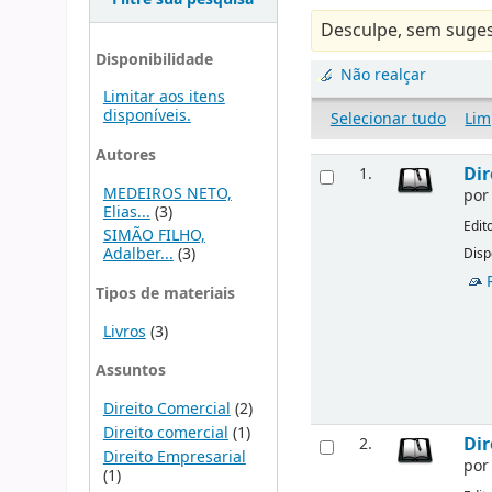
Desculpe, sem suges
Disponibilidade
Não realçar
Limitar aos itens
disponíveis.
Selecionar tudo
Lim
Autores
Dir
1.
MEDEIROS NETO,
po
Elias...
(3)
Edit
SIMÃO FILHO,
Adalber...
(3)
Disp
Tipos de materiais
Livros
(3)
Assuntos
Direito Comercial
(2)
Direito comercial
(1)
Dir
2.
Direito Empresarial
po
(1)