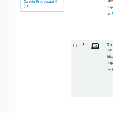
Edit
Direito Processual C...
(1)
Disp
Dir
3.
po
Edit
Disp