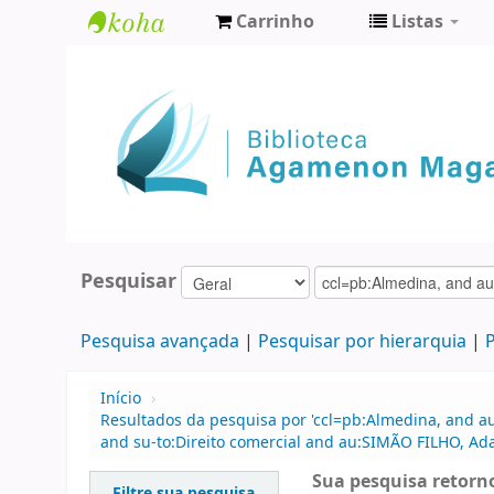
Carrinho
Listas
Biblioteca
Agamenon
Magalhães
Pesquisar
Pesquisa avançada
Pesquisar por hierarquia
P
Início
›
Resultados da pesquisa por 'ccl=pb:Almedina, and au
and su-to:Direito comercial and au:SIMÃO FILHO, Ad
Sua pesquisa retorno
Filtre sua pesquisa