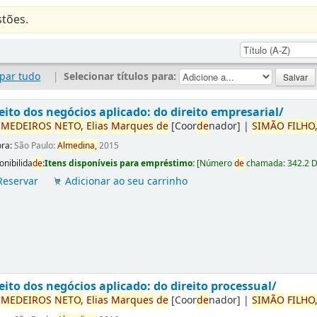
tões.
par tudo
|
Selecionar títulos para:
eito dos negócios aplicado: do direito empresarial/
r
ME
DE
IROS
NETO,
Elias
Marques
de
[Coor
de
nador]
|
SIMÃO
FILHO
ora:
São Paulo:
Almedina,
2015
onibilida
de
:
Itens disponíveis para empréstimo:
[
Número
de
chamada:
342.2 
Reservar
Adicionar ao seu carrinho
eito dos negócios aplicado: do direito processual/
r
ME
DE
IROS
NETO,
Elias
Marques
de
[Coor
de
nador]
|
SIMÃO
FILHO