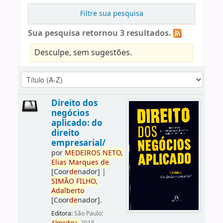
Filtre sua pesquisa
Sua pesquisa retornou 3 resultados.
Desculpe, sem sugestões.
Direito dos
negócios
aplicado: do
direito
empresarial/
por
ME
DE
IROS
NETO,
Elias
Marques
de
[Coor
de
nador]
|
SIMÃO
FILHO,
Adalberto
[Coor
de
nador]
.
Editora:
São Paulo: