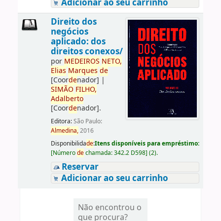
Adicionar ao seu carrinho
Direito dos
negócios
aplicado: dos
direitos conexos/
por
ME
DE
IROS
NETO,
Elias
Marques
de
[Coor
de
nador]
|
SIMÃO
FILHO,
Adalberto
[Coor
de
nador]
.
Editora:
São Paulo:
Almedina,
2016
Disponibilida
de
:
Itens disponíveis para empréstimo:
[
Número
de
chamada:
342.2 D598
]
(2).
Reservar
Adicionar ao seu carrinho
Não encontrou o
que procura?