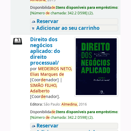
Almedina,
2015
Disponibilida
de
:
Itens disponíveis para empréstimo:
[
Número
de
chamada:
342.2 D598
]
(2).
Reservar
Adicionar ao seu carrinho
Direito dos
negócios
aplicado: do
direito
processual/
por
ME
DE
IROS
NETO,
Elias
Marques
de
[Coor
de
nador]
|
SIMÃO
FILHO,
Adalberto
[Coor
de
nador]
.
Editora:
São Paulo:
Almedina,
2016
Disponibilida
de
:
Itens disponíveis para empréstimo:
[
Número
de
chamada:
342.2 D598
]
(2).
Reservar