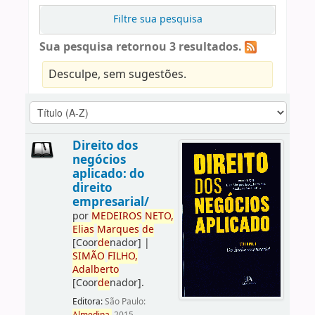
Filtre sua pesquisa
Sua pesquisa retornou 3 resultados.
Desculpe, sem sugestões.
Direito dos
negócios
aplicado: do
direito
empresarial/
por
ME
DE
IROS
NETO,
Elias
Marques
de
[Coor
de
nador]
|
SIMÃO
FILHO,
Adalberto
[Coor
de
nador]
.
Editora:
São Paulo: