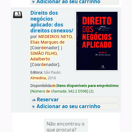
Adicionar ao seu carrinho
Direito dos
negócios
aplicado: dos
direitos conexos/
por
ME
DE
IROS
NETO,
Elias
Marques
de
[Coor
de
nador]
|
SIMÃO
FILHO,
Adalberto
[Coor
de
nador]
.
Editora:
São Paulo:
Almedina,
2016
Disponibilida
de
:
Itens disponíveis para empréstimo:
[
Número
de
chamada:
342.2 D598
]
(2).
Reservar
Adicionar ao seu carrinho
Não encontrou o
que procura?