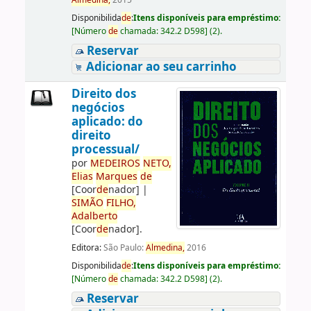
Almedina,
2015
Disponibilida
de
:
Itens disponíveis para empréstimo:
[
Número
de
chamada:
342.2 D598
]
(2).
Reservar
Adicionar ao seu carrinho
Direito dos
negócios
aplicado: do
direito
processual/
por
ME
DE
IROS
NETO,
Elias
Marques
de
[Coor
de
nador]
|
SIMÃO
FILHO,
Adalberto
[Coor
de
nador]
.
Editora:
São Paulo:
Almedina,
2016
Disponibilida
de
:
Itens disponíveis para empréstimo:
[
Número
de
chamada:
342.2 D598
]
(2).
Reservar