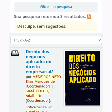
Filtre sua pesquisa
Sua pesquisa retornou 3 resultados.
Desculpe, sem sugestões.
Direito dos
negócios
aplicado: do
direito
empresarial/
por
ME
DE
IROS
NETO,
Elias
Marques
de
[Coor
de
nador]
|
SIMÃO
FILHO,
Adalberto
[Coor
de
nador]
.
Editora:
São Paulo: