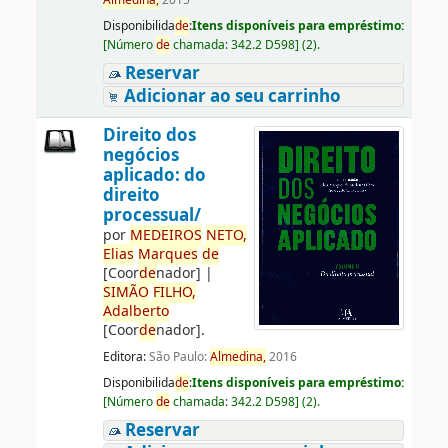
Almedina,
2015
Disponibilida
de
:
Itens disponíveis para empréstimo:
[
Número
de
chamada:
342.2 D598
]
(2).
Reservar
Adicionar ao seu carrinho
Direito dos
negócios
aplicado: do
direito
processual/
por
ME
DE
IROS
NETO,
Elias
Marques
de
[Coor
de
nador]
|
SIMÃO
FILHO,
Adalberto
[Coor
de
nador]
.
Editora:
São Paulo:
Almedina,
2016
Disponibilida
de
:
Itens disponíveis para empréstimo:
[
Número
de
chamada:
342.2 D598
]
(2).
Reservar