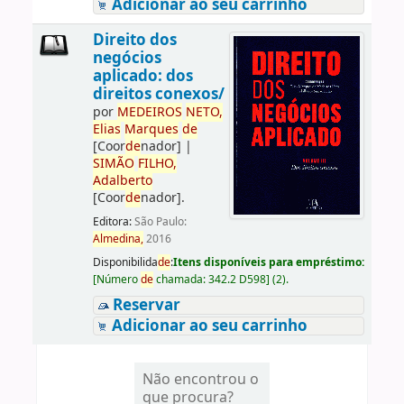
Adicionar ao seu carrinho
Direito dos
negócios
aplicado: dos
direitos conexos/
por
ME
DE
IROS
NETO,
Elias
Marques
de
[Coor
de
nador]
|
SIMÃO
FILHO,
Adalberto
[Coor
de
nador]
.
Editora:
São Paulo:
Almedina,
2016
Disponibilida
de
:
Itens disponíveis para empréstimo:
[
Número
de
chamada:
342.2 D598
]
(2).
Reservar
Adicionar ao seu carrinho
Não encontrou o
que procura?