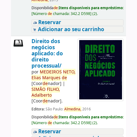
Almedina,
2015
Disponibilida
de
:
Itens disponíveis para empréstimo:
[
Número
de
chamada:
342.2 D598
]
(2).
Reservar
Adicionar ao seu carrinho
Direito dos
negócios
aplicado: do
direito
processual/
por
ME
DE
IROS
NETO,
Elias
Marques
de
[Coor
de
nador]
|
SIMÃO
FILHO,
Adalberto
[Coor
de
nador]
.
Editora:
São Paulo:
Almedina,
2016
Disponibilida
de
:
Itens disponíveis para empréstimo:
[
Número
de
chamada:
342.2 D598
]
(2).
Reservar