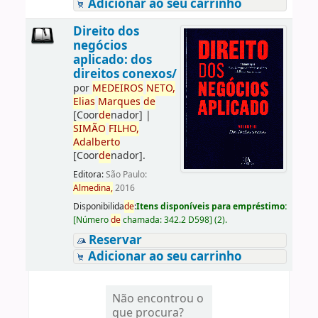
Adicionar ao seu carrinho
Direito dos
negócios
aplicado: dos
direitos conexos/
por
ME
DE
IROS
NETO,
Elias
Marques
de
[Coor
de
nador]
|
SIMÃO
FILHO,
Adalberto
[Coor
de
nador]
.
Editora:
São Paulo:
Almedina,
2016
Disponibilida
de
:
Itens disponíveis para empréstimo:
[
Número
de
chamada:
342.2 D598
]
(2).
Reservar
Adicionar ao seu carrinho
Não encontrou o
que procura?