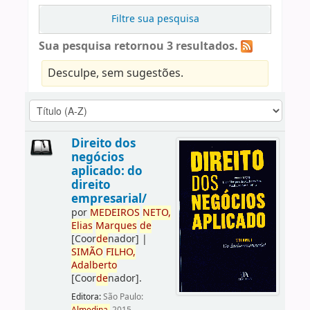
Filtre sua pesquisa
Sua pesquisa retornou 3 resultados.
Desculpe, sem sugestões.
Direito dos
negócios
aplicado: do
direito
empresarial/
por
ME
DE
IROS
NETO,
Elias
Marques
de
[Coor
de
nador]
|
SIMÃO
FILHO,
Adalberto
[Coor
de
nador]
.
Editora:
São Paulo: