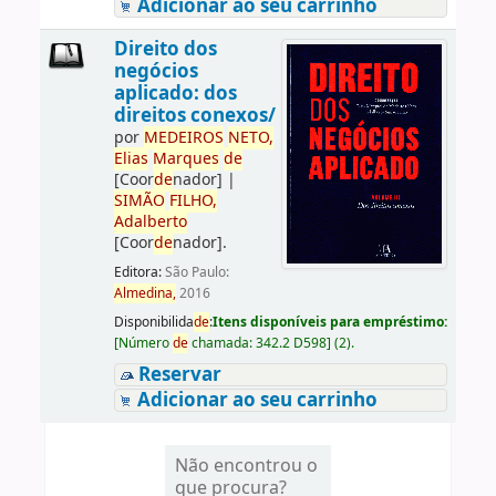
Adicionar ao seu carrinho
Direito dos
negócios
aplicado: dos
direitos conexos/
por
ME
DE
IROS
NETO,
Elias
Marques
de
[Coor
de
nador]
|
SIMÃO
FILHO,
Adalberto
[Coor
de
nador]
.
Editora:
São Paulo:
Almedina,
2016
Disponibilida
de
:
Itens disponíveis para empréstimo:
[
Número
de
chamada:
342.2 D598
]
(2).
Reservar
Adicionar ao seu carrinho
Não encontrou o
que procura?