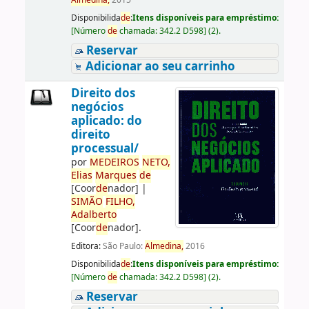
Almedina,
2015
Disponibilida
de
:
Itens disponíveis para empréstimo:
[
Número
de
chamada:
342.2 D598
]
(2).
Reservar
Adicionar ao seu carrinho
Direito dos
negócios
aplicado: do
direito
processual/
por
ME
DE
IROS
NETO,
Elias
Marques
de
[Coor
de
nador]
|
SIMÃO
FILHO,
Adalberto
[Coor
de
nador]
.
Editora:
São Paulo:
Almedina,
2016
Disponibilida
de
:
Itens disponíveis para empréstimo:
[
Número
de
chamada:
342.2 D598
]
(2).
Reservar