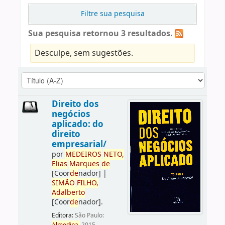
Filtre sua pesquisa
Sua pesquisa retornou 3 resultados.
Desculpe, sem sugestões.
Direito dos
negócios
aplicado: do
direito
empresarial/
por
ME
DE
IROS
NETO,
Elias
Marques
de
[Coor
de
nador]
|
SIMÃO
FILHO,
Adalberto
[Coor
de
nador]
.
Editora:
São Paulo: