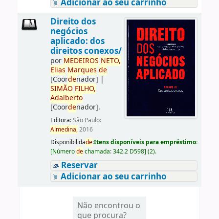
Adicionar ao seu carrinho
Direito dos
negócios
aplicado: dos
direitos conexos/
por
ME
DE
IROS
NETO,
Elias
Marques
de
[Coor
de
nador]
|
SIMÃO
FILHO,
Adalberto
[Coor
de
nador]
.
Editora:
São Paulo:
Almedina,
2016
Disponibilida
de
:
Itens disponíveis para empréstimo:
[
Número
de
chamada:
342.2 D598
]
(2).
Reservar
Adicionar ao seu carrinho
Não encontrou o
que procura?