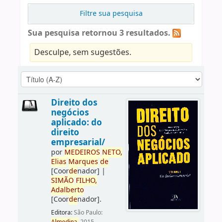
Filtre sua pesquisa
Sua pesquisa retornou 3 resultados.
Desculpe, sem sugestões.
Direito dos
negócios
aplicado: do
direito
empresarial/
por
ME
DE
IROS
NETO,
Elias
Marques
de
[Coor
de
nador]
|
SIMÃO
FILHO,
Adalberto
[Coor
de
nador]
.
Editora:
São Paulo: