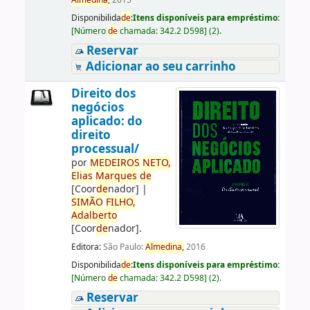
Almedina,
2015
Disponibilida
de
:
Itens disponíveis para empréstimo:
[
Número
de
chamada:
342.2 D598
]
(2).
Reservar
Adicionar ao seu carrinho
Direito dos
negócios
aplicado: do
direito
processual/
por
ME
DE
IROS
NETO,
Elias
Marques
de
[Coor
de
nador]
|
SIMÃO
FILHO,
Adalberto
[Coor
de
nador]
.
Editora:
São Paulo:
Almedina,
2016
Disponibilida
de
:
Itens disponíveis para empréstimo:
[
Número
de
chamada:
342.2 D598
]
(2).
Reservar