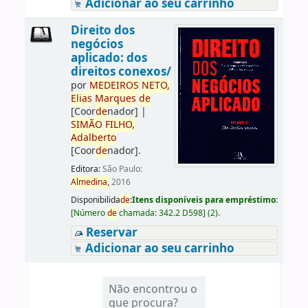
Adicionar ao seu carrinho
Direito dos
negócios
aplicado: dos
direitos conexos/
por
ME
DE
IROS
NETO,
Elias
Marques
de
[Coor
de
nador]
|
SIMÃO
FILHO,
Adalberto
[Coor
de
nador]
.
Editora:
São Paulo:
Almedina,
2016
Disponibilida
de
:
Itens disponíveis para empréstimo:
[
Número
de
chamada:
342.2 D598
]
(2).
Reservar
Adicionar ao seu carrinho
Não encontrou o
que procura?