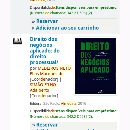
Almedina,
2015
Disponibilida
de
:
Itens disponíveis para empréstimo:
[
Número
de
chamada:
342.2 D598
]
(2).
Reservar
Adicionar ao seu carrinho
Direito dos
negócios
aplicado: do
direito
processual/
por
ME
DE
IROS
NETO,
Elias
Marques
de
[Coor
de
nador]
|
SIMÃO
FILHO,
Adalberto
[Coor
de
nador]
.
Editora:
São Paulo:
Almedina,
2016
Disponibilida
de
:
Itens disponíveis para empréstimo:
[
Número
de
chamada:
342.2 D598
]
(2).
Reservar