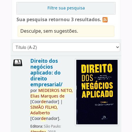
Filtre sua pesquisa
Sua pesquisa retornou 3 resultados.
Desculpe, sem sugestões.
Direito dos
negócios
aplicado: do
direito
empresarial/
por
ME
DE
IROS
NETO,
Elias
Marques
de
[Coor
de
nador]
|
SIMÃO
FILHO,
Adalberto
[Coor
de
nador]
.
Editora:
São Paulo: