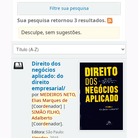
Filtre sua pesquisa
Sua pesquisa retornou 3 resultados.
Desculpe, sem sugestões.
Direito dos
negócios
aplicado: do
direito
empresarial/
por
ME
DE
IROS
NETO,
Elias
Marques
de
[Coor
de
nador]
|
SIMÃO
FILHO,
Adalberto
[Coor
de
nador]
.
Editora:
São Paulo: