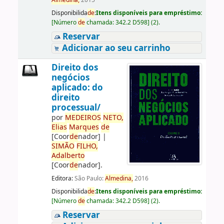
Almedina,
2015
Disponibilida
de
:
Itens disponíveis para empréstimo:
[
Número
de
chamada:
342.2 D598
]
(2).
Reservar
Adicionar ao seu carrinho
Direito dos
negócios
aplicado: do
direito
processual/
por
ME
DE
IROS
NETO,
Elias
Marques
de
[Coor
de
nador]
|
SIMÃO
FILHO,
Adalberto
[Coor
de
nador]
.
Editora:
São Paulo:
Almedina,
2016
Disponibilida
de
:
Itens disponíveis para empréstimo:
[
Número
de
chamada:
342.2 D598
]
(2).
Reservar