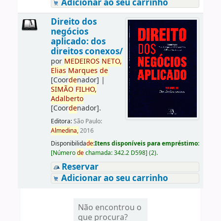
Adicionar ao seu carrinho
Direito dos
negócios
aplicado: dos
direitos conexos/
por
ME
DE
IROS
NETO,
Elias
Marques
de
[Coor
de
nador]
|
SIMÃO
FILHO,
Adalberto
[Coor
de
nador]
.
Editora:
São Paulo:
Almedina,
2016
Disponibilida
de
:
Itens disponíveis para empréstimo:
[
Número
de
chamada:
342.2 D598
]
(2).
Reservar
Adicionar ao seu carrinho
Não encontrou o
que procura?