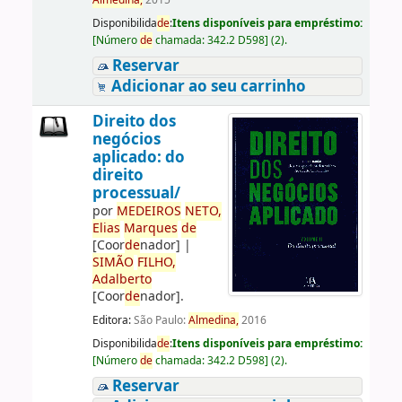
Almedina,
2015
Disponibilida
de
:
Itens disponíveis para empréstimo:
[
Número
de
chamada:
342.2 D598
]
(2).
Reservar
Adicionar ao seu carrinho
Direito dos
negócios
aplicado: do
direito
processual/
por
ME
DE
IROS
NETO,
Elias
Marques
de
[Coor
de
nador]
|
SIMÃO
FILHO,
Adalberto
[Coor
de
nador]
.
Editora:
São Paulo:
Almedina,
2016
Disponibilida
de
:
Itens disponíveis para empréstimo:
[
Número
de
chamada:
342.2 D598
]
(2).
Reservar