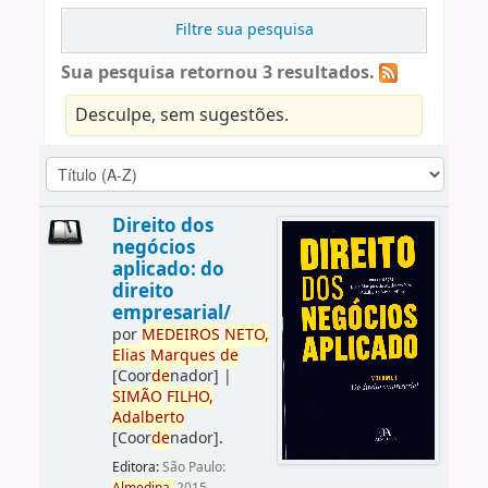
Filtre sua pesquisa
Sua pesquisa retornou 3 resultados.
Desculpe, sem sugestões.
Direito dos
negócios
aplicado: do
direito
empresarial/
por
ME
DE
IROS
NETO,
Elias
Marques
de
[Coor
de
nador]
|
SIMÃO
FILHO,
Adalberto
[Coor
de
nador]
.
Editora:
São Paulo: