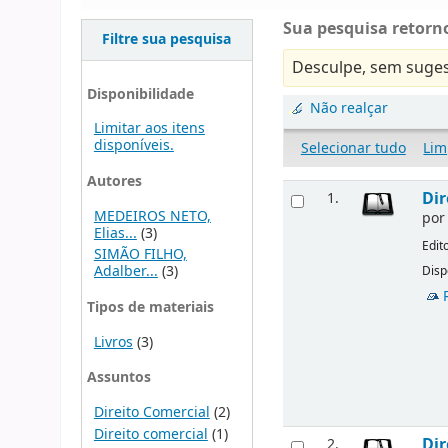
Sua pesquisa retorno
Filtre sua pesquisa
Desculpe, sem suges
Disponibilidade
Não realçar
Limitar aos itens
disponíveis.
Selecionar tudo
Lim
Autores
Dir
1.
MEDEIROS NETO,
po
Elias...
(3)
Edit
SIMÃO FILHO,
Adalber...
(3)
Disp
Tipos de materiais
Livros
(3)
Assuntos
Direito Comercial
(2)
Direito comercial
(1)
Dir
2.