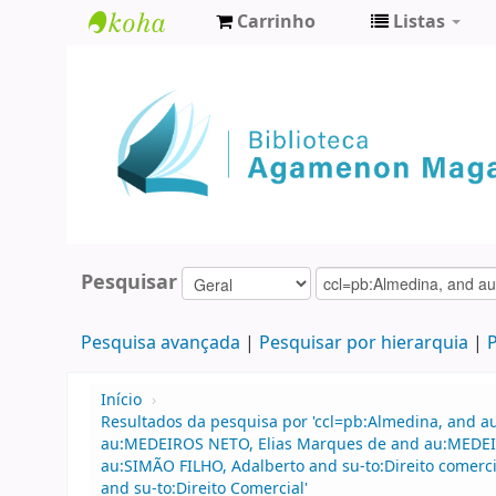
Carrinho
Listas
Biblioteca
Agamenon
Magalhães
Pesquisar
Pesquisa avançada
Pesquisar por hierarquia
P
Início
›
Resultados da pesquisa por 'ccl=pb:Almedina, and a
au:MEDEIROS NETO, Elias Marques de and au:MEDEIR
au:SIMÃO FILHO, Adalberto and su-to:Direito comerc
and su-to:Direito Comercial'