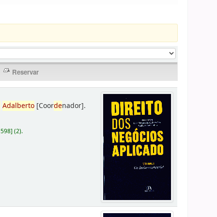
,
Adalberto
[Coor
de
nador]
.
D598
]
(2).