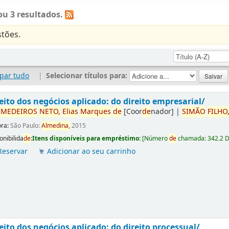
u 3 resultados.
tões.
par tudo
|
Selecionar títulos para:
eito dos negócios aplicado: do direito empresarial/
r
ME
DE
IROS
NETO,
Elias
Marques
de
[Coor
de
nador]
|
SIMÃO
FILHO
ora:
São Paulo:
Almedina,
2015
onibilida
de
:
Itens disponíveis para empréstimo:
[
Número
de
chamada:
342.2 
Reservar
Adicionar ao seu carrinho
eito dos negócios aplicado: do direito processual/