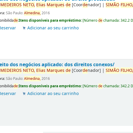
r
ME
DE
IROS
NETO,
Elias
Marques
de
[Coor
de
nador]
|
SIMÃO
FILHO
ora:
São Paulo:
Almedina,
2016
onibilida
de
:
Itens disponíveis para empréstimo:
[
Número
de
chamada:
342.2 
Reservar
Adicionar ao seu carrinho
eito dos negócios aplicado: dos direitos conexos/
r
ME
DE
IROS
NETO,
Elias
Marques
de
[Coor
de
nador]
|
SIMÃO
FILHO
ora:
São Paulo:
Almedina,
2016
onibilida
de
:
Itens disponíveis para empréstimo:
[
Número
de
chamada:
342.2 
Reservar
Adicionar ao seu carrinho