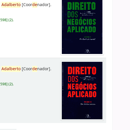
,
Adalberto
[Coor
de
nador]
.
D598
]
(2).
,
Adalberto
[Coor
de
nador]
.
D598
]
(2).