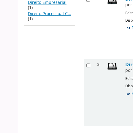
Direito Empresarial
po
(1)
Edit
Direito Processual C...
(1)
Disp
Dir
3.
po
Edit
Disp