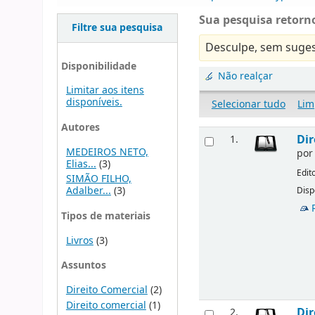
Sua pesquisa retorno
Filtre sua pesquisa
Desculpe, sem suges
Disponibilidade
Não realçar
Limitar aos itens
disponíveis.
Selecionar tudo
Lim
Autores
Dir
1.
MEDEIROS NETO,
po
Elias...
(3)
Edit
SIMÃO FILHO,
Adalber...
(3)
Disp
Tipos de materiais
Livros
(3)
Assuntos
Direito Comercial
(2)
Direito comercial
(1)
Dir
2.