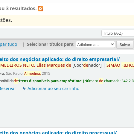
u 3 resultados.
tões.
par tudo
|
Selecionar títulos para:
eito dos negócios aplicado: do direito empresarial/
r
ME
DE
IROS
NETO,
Elias
Marques
de
[Coor
de
nador]
|
SIMÃO
FILHO
ora:
São Paulo:
Almedina,
2015
onibilida
de
:
Itens disponíveis para empréstimo:
[
Número
de
chamada:
342.2 
Reservar
Adicionar ao seu carrinho
eito dos negócios aplicado: do direito processual/