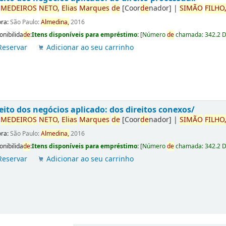
r
ME
DE
IROS
NETO,
Elias
Marques
de
[Coor
de
nador]
|
SIMÃO
FILHO
ora:
São Paulo:
Almedina,
2016
onibilida
de
:
Itens disponíveis para empréstimo:
[
Número
de
chamada:
342.2 
Reservar
Adicionar ao seu carrinho
eito dos negócios aplicado: dos direitos conexos/
r
ME
DE
IROS
NETO,
Elias
Marques
de
[Coor
de
nador]
|
SIMÃO
FILHO
ora:
São Paulo:
Almedina,
2016
onibilida
de
:
Itens disponíveis para empréstimo:
[
Número
de
chamada:
342.2 
Reservar
Adicionar ao seu carrinho