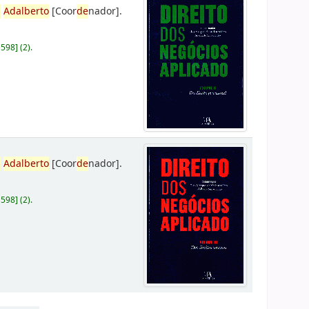
,
Adalberto
[Coor
de
nador]
.
D598
]
(2).
,
Adalberto
[Coor
de
nador]
.
D598
]
(2).