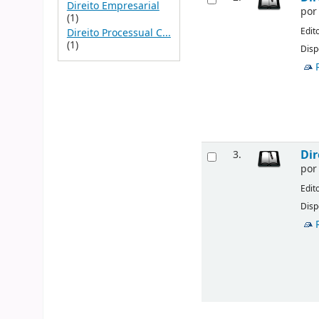
Direito Empresarial
po
(1)
Edit
Direito Processual C...
(1)
Disp
Dir
3.
po
Edit
Disp