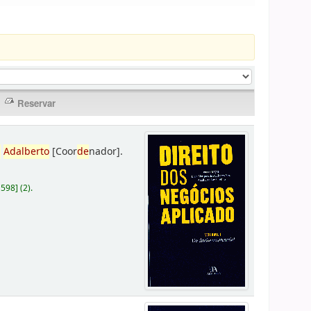
,
Adalberto
[Coor
de
nador]
.
D598
]
(2).