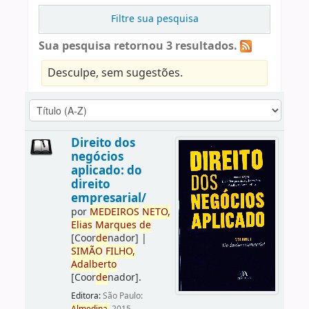
Filtre sua pesquisa
Sua pesquisa retornou 3 resultados.
Desculpe, sem sugestões.
Direito dos
negócios
aplicado: do
direito
empresarial/
por
ME
DE
IROS
NETO,
Elias
Marques
de
[Coor
de
nador]
|
SIMÃO
FILHO,
Adalberto
[Coor
de
nador]
.
Editora:
São Paulo: