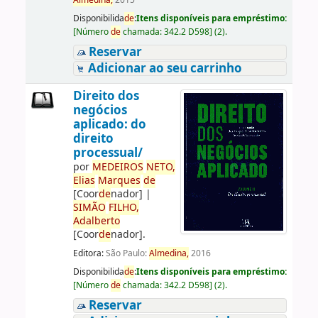
Almedina,
2015
Disponibilida
de
:
Itens disponíveis para empréstimo:
[
Número
de
chamada:
342.2 D598
]
(2).
Reservar
Adicionar ao seu carrinho
Direito dos
negócios
aplicado: do
direito
processual/
por
ME
DE
IROS
NETO,
Elias
Marques
de
[Coor
de
nador]
|
SIMÃO
FILHO,
Adalberto
[Coor
de
nador]
.
Editora:
São Paulo:
Almedina,
2016
Disponibilida
de
:
Itens disponíveis para empréstimo:
[
Número
de
chamada:
342.2 D598
]
(2).
Reservar