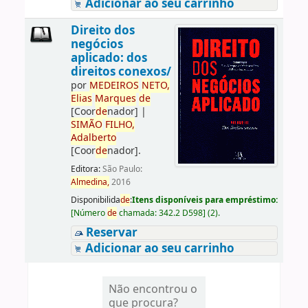
Adicionar ao seu carrinho
Direito dos
negócios
aplicado: dos
direitos conexos/
por
ME
DE
IROS
NETO,
Elias
Marques
de
[Coor
de
nador]
|
SIMÃO
FILHO,
Adalberto
[Coor
de
nador]
.
Editora:
São Paulo:
Almedina,
2016
Disponibilida
de
:
Itens disponíveis para empréstimo:
[
Número
de
chamada:
342.2 D598
]
(2).
Reservar
Adicionar ao seu carrinho
Não encontrou o
que procura?