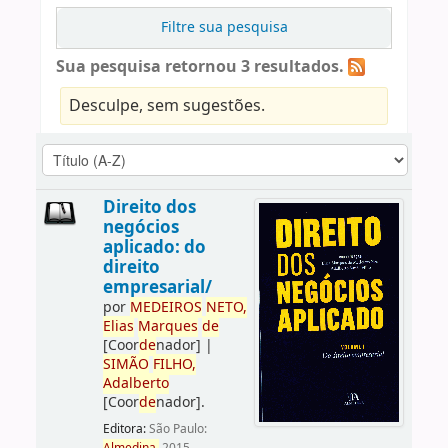
Filtre sua pesquisa
Sua pesquisa retornou 3 resultados.
Desculpe, sem sugestões.
Direito dos
negócios
aplicado: do
direito
empresarial/
por
ME
DE
IROS
NETO,
Elias
Marques
de
[Coor
de
nador]
|
SIMÃO
FILHO,
Adalberto
[Coor
de
nador]
.
Editora:
São Paulo: