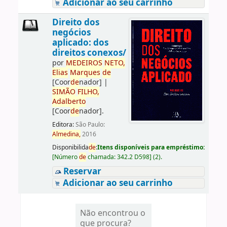
Adicionar ao seu carrinho
Direito dos
negócios
aplicado: dos
direitos conexos/
por
ME
DE
IROS
NETO,
Elias
Marques
de
[Coor
de
nador]
|
SIMÃO
FILHO,
Adalberto
[Coor
de
nador]
.
Editora:
São Paulo:
Almedina,
2016
Disponibilida
de
:
Itens disponíveis para empréstimo:
[
Número
de
chamada:
342.2 D598
]
(2).
Reservar
Adicionar ao seu carrinho
Não encontrou o
que procura?