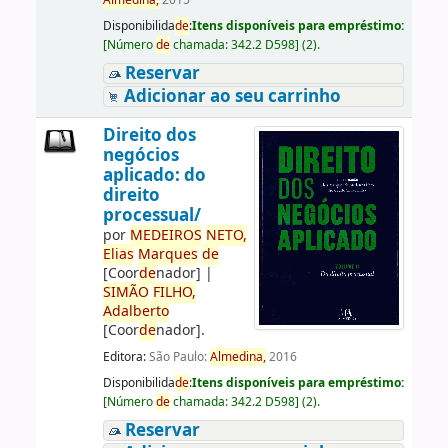
Almedina,
2015
Disponibilida
de
:
Itens disponíveis para empréstimo:
[
Número
de
chamada:
342.2 D598
]
(2).
Reservar
Adicionar ao seu carrinho
Direito dos
negócios
aplicado: do
direito
processual/
por
ME
DE
IROS
NETO,
Elias
Marques
de
[Coor
de
nador]
|
SIMÃO
FILHO,
Adalberto
[Coor
de
nador]
.
Editora:
São Paulo:
Almedina,
2016
Disponibilida
de
:
Itens disponíveis para empréstimo:
[
Número
de
chamada:
342.2 D598
]
(2).
Reservar