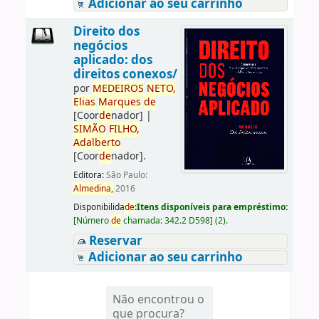
Adicionar ao seu carrinho
Direito dos
negócios
aplicado: dos
direitos conexos/
por
ME
DE
IROS
NETO,
Elias
Marques
de
[Coor
de
nador]
|
SIMÃO
FILHO,
Adalberto
[Coor
de
nador]
.
Editora:
São Paulo:
Almedina,
2016
Disponibilida
de
:
Itens disponíveis para empréstimo:
[
Número
de
chamada:
342.2 D598
]
(2).
Reservar
Adicionar ao seu carrinho
Não encontrou o
que procura?