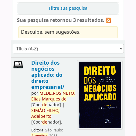
Filtre sua pesquisa
Sua pesquisa retornou 3 resultados.
Desculpe, sem sugestões.
Direito dos
negócios
aplicado: do
direito
empresarial/
por
ME
DE
IROS
NETO,
Elias
Marques
de
[Coor
de
nador]
|
SIMÃO
FILHO,
Adalberto
[Coor
de
nador]
.
Editora:
São Paulo: