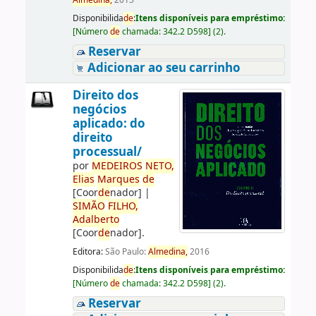
Almedina,
2015
Disponibilida
de
:
Itens disponíveis para empréstimo:
[
Número
de
chamada:
342.2 D598
]
(2).
Reservar
Adicionar ao seu carrinho
Direito dos
negócios
aplicado: do
direito
processual/
por
ME
DE
IROS
NETO,
Elias
Marques
de
[Coor
de
nador]
|
SIMÃO
FILHO,
Adalberto
[Coor
de
nador]
.
Editora:
São Paulo:
Almedina,
2016
Disponibilida
de
:
Itens disponíveis para empréstimo:
[
Número
de
chamada:
342.2 D598
]
(2).
Reservar