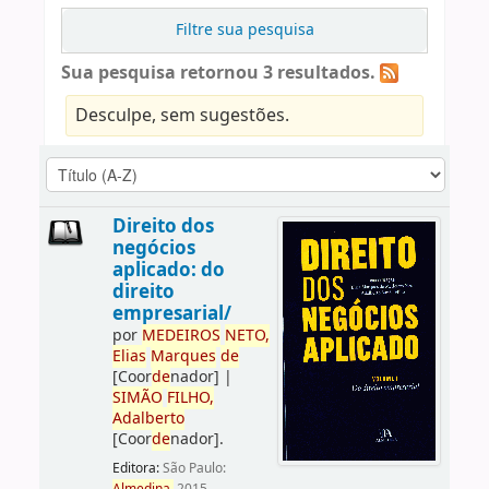
Filtre sua pesquisa
Sua pesquisa retornou 3 resultados.
Desculpe, sem sugestões.
Direito dos
negócios
aplicado: do
direito
empresarial/
por
ME
DE
IROS
NETO,
Elias
Marques
de
[Coor
de
nador]
|
SIMÃO
FILHO,
Adalberto
[Coor
de
nador]
.
Editora:
São Paulo: