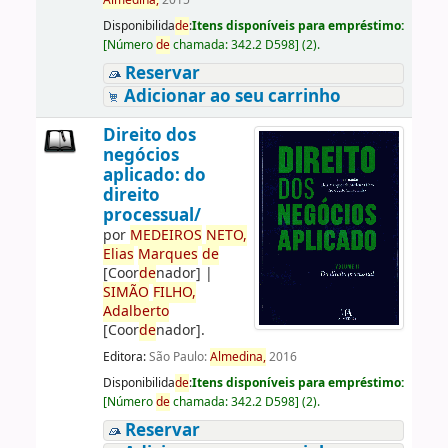
Almedina,
2015
Disponibilida
de
:
Itens disponíveis para empréstimo:
[
Número
de
chamada:
342.2 D598
]
(2).
Reservar
Adicionar ao seu carrinho
Direito dos
negócios
aplicado: do
direito
processual/
por
ME
DE
IROS
NETO,
Elias
Marques
de
[Coor
de
nador]
|
SIMÃO
FILHO,
Adalberto
[Coor
de
nador]
.
Editora:
São Paulo:
Almedina,
2016
Disponibilida
de
:
Itens disponíveis para empréstimo:
[
Número
de
chamada:
342.2 D598
]
(2).
Reservar