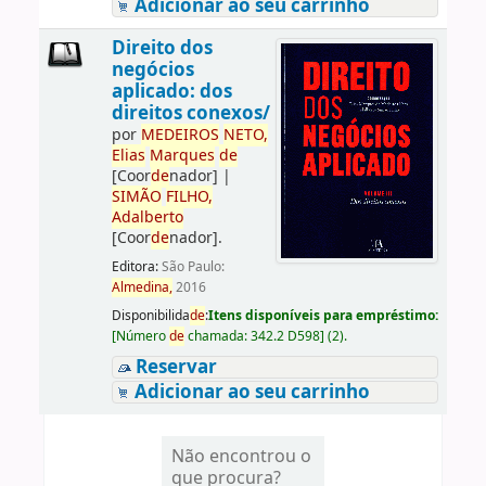
Adicionar ao seu carrinho
Direito dos
negócios
aplicado: dos
direitos conexos/
por
ME
DE
IROS
NETO,
Elias
Marques
de
[Coor
de
nador]
|
SIMÃO
FILHO,
Adalberto
[Coor
de
nador]
.
Editora:
São Paulo:
Almedina,
2016
Disponibilida
de
:
Itens disponíveis para empréstimo:
[
Número
de
chamada:
342.2 D598
]
(2).
Reservar
Adicionar ao seu carrinho
Não encontrou o
que procura?