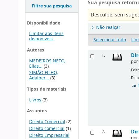
Sua pesquisa retorno
Filtre sua pesquisa
Desculpe, sem suges
Disponibilidade
Não realçar
Limitar aos itens
disponíveis.
Selecionar tudo
Lim
Autores
Dir
1.
MEDEIROS NETO,
po
Elias...
(3)
Edit
SIMÃO FILHO,
Adalber...
(3)
Disp
Tipos de materiais
Livros
(3)
Assuntos
Direito Comercial
(2)
Direito comercial
(1)
Dir
2.
Direito Empresarial
po