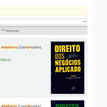
,
Adalberto
[Coor
de
nador]
.
D598
]
(2).
,
Adalberto
[Coor
de
nador]
.