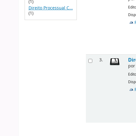
(1)
Edit
Direito Processual C...
(1)
Disp
Dir
3.
po
Edit
Disp