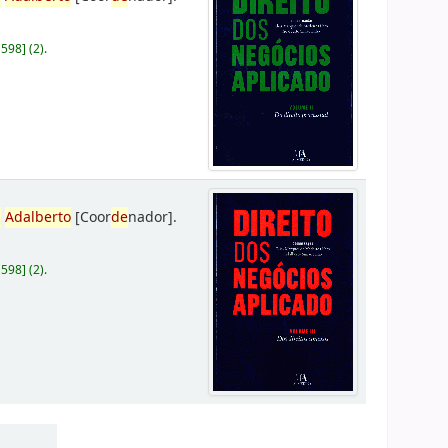
D598
]
(2).
,
Adalberto
[Coor
de
nador]
.
D598
]
(2).