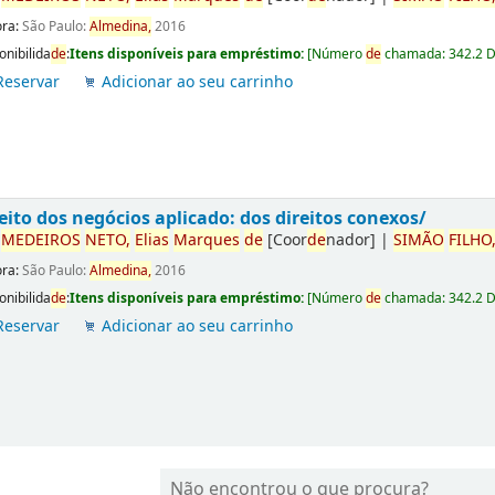
ora:
São Paulo:
Almedina,
2016
onibilida
de
:
Itens disponíveis para empréstimo:
[
Número
de
chamada:
342.2 
Reservar
Adicionar ao seu carrinho
eito dos negócios aplicado: dos direitos conexos/
r
ME
DE
IROS
NETO,
Elias
Marques
de
[Coor
de
nador]
|
SIMÃO
FILHO
ora:
São Paulo:
Almedina,
2016
onibilida
de
:
Itens disponíveis para empréstimo:
[
Número
de
chamada:
342.2 
Reservar
Adicionar ao seu carrinho
Não encontrou o que procura?