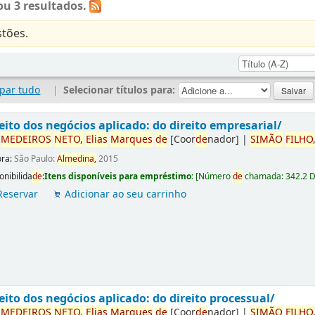
u 3 resultados.
tões.
par tudo
|
Selecionar títulos para:
eito dos negócios aplicado: do direito empresarial/
r
ME
DE
IROS
NETO,
Elias
Marques
de
[Coor
de
nador]
|
SIMÃO
FILHO
ora:
São Paulo:
Almedina,
2015
onibilida
de
:
Itens disponíveis para empréstimo:
[
Número
de
chamada:
342.2 
Reservar
Adicionar ao seu carrinho
eito dos negócios aplicado: do direito processual/
r
ME
DE
IROS
NETO,
Elias
Marques
de
[Coor
de
nador]
|
SIMÃO
FILHO