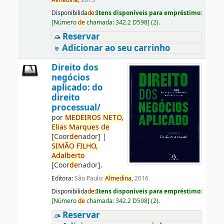
Almedina,
2015
Disponibilida
de
:
Itens disponíveis para empréstimo:
[
Número
de
chamada:
342.2 D598
]
(2).
Reservar
Adicionar ao seu carrinho
Direito dos
negócios
aplicado: do
direito
processual/
por
ME
DE
IROS
NETO,
Elias
Marques
de
[Coor
de
nador]
|
SIMÃO
FILHO,
Adalberto
[Coor
de
nador]
.
Editora:
São Paulo:
Almedina,
2016
Disponibilida
de
:
Itens disponíveis para empréstimo:
[
Número
de
chamada:
342.2 D598
]
(2).
Reservar