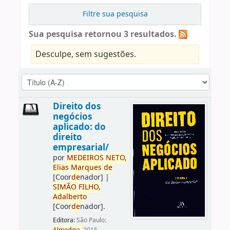
Filtre sua pesquisa
Sua pesquisa retornou 3 resultados.
Desculpe, sem sugestões.
Direito dos
negócios
aplicado: do
direito
empresarial/
por
ME
DE
IROS
NETO,
Elias
Marques
de
[Coor
de
nador]
|
SIMÃO
FILHO,
Adalberto
[Coor
de
nador]
.
Editora:
São Paulo: