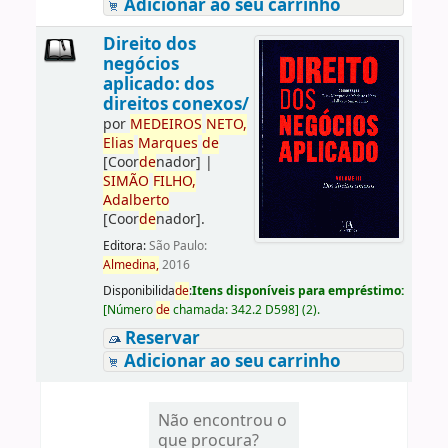
Adicionar ao seu carrinho
Direito dos
negócios
aplicado: dos
direitos conexos/
por
ME
DE
IROS
NETO,
Elias
Marques
de
[Coor
de
nador]
|
SIMÃO
FILHO,
Adalberto
[Coor
de
nador]
.
Editora:
São Paulo:
Almedina,
2016
Disponibilida
de
:
Itens disponíveis para empréstimo:
[
Número
de
chamada:
342.2 D598
]
(2).
Reservar
Adicionar ao seu carrinho
Não encontrou o
que procura?