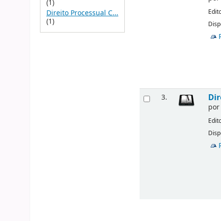
(1)
Edit
Direito Processual C...
(1)
Disp
Dir
3.
po
Edit
Disp