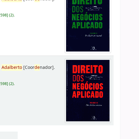
D598
]
(2).
,
Adalberto
[Coor
de
nador]
.
D598
]
(2).