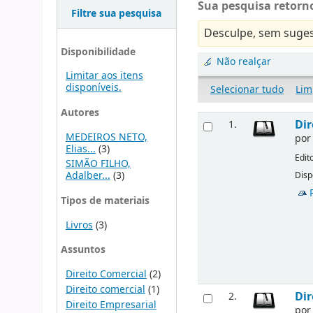
Sua pesquisa retorno
Filtre sua pesquisa
Desculpe, sem suges
Disponibilidade
Não realçar
Limitar aos itens
disponíveis.
Selecionar tudo
Lim
Autores
Dir
1.
MEDEIROS NETO,
po
Elias...
(3)
Edit
SIMÃO FILHO,
Adalber...
(3)
Disp
Tipos de materiais
Livros
(3)
Assuntos
Direito Comercial
(2)
Direito comercial
(1)
Dir
2.
Direito Empresarial
po