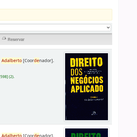
,
Adalberto
[Coor
de
nador]
.
D598
]
(2).
,
Adalberto
[Coor
de
nador]
.