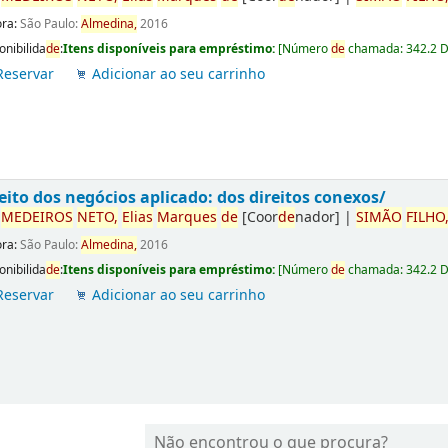
ora:
São Paulo:
Almedina,
2016
onibilida
de
:
Itens disponíveis para empréstimo:
[
Número
de
chamada:
342.2 
Reservar
Adicionar ao seu carrinho
eito dos negócios aplicado: dos direitos conexos/
r
ME
DE
IROS
NETO,
Elias
Marques
de
[Coor
de
nador]
|
SIMÃO
FILHO
ora:
São Paulo:
Almedina,
2016
onibilida
de
:
Itens disponíveis para empréstimo:
[
Número
de
chamada:
342.2 
Reservar
Adicionar ao seu carrinho
Não encontrou o que procura?