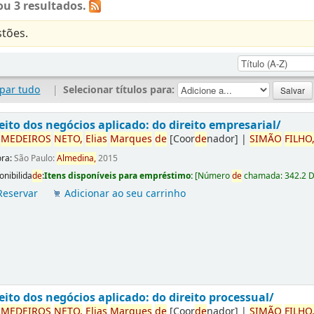
u 3 resultados.
tões.
par tudo
|
Selecionar títulos para:
eito dos negócios aplicado: do direito empresarial/
r
ME
DE
IROS
NETO,
Elias
Marques
de
[Coor
de
nador]
|
SIMÃO
FILHO
ora:
São Paulo:
Almedina,
2015
onibilida
de
:
Itens disponíveis para empréstimo:
[
Número
de
chamada:
342.2 
Reservar
Adicionar ao seu carrinho
eito dos negócios aplicado: do direito processual/
r
ME
DE
IROS
NETO,
Elias
Marques
de
[Coor
de
nador]
|
SIMÃO
FILHO