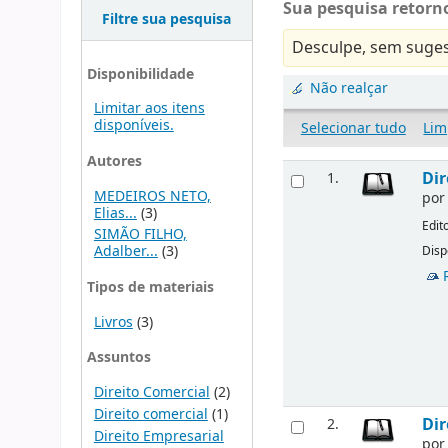
Sua pesquisa retorno
Filtre sua pesquisa
Desculpe, sem suges
Disponibilidade
Não realçar
Limitar aos itens
disponíveis.
Selecionar tudo
Lim
Autores
Dir
1.
MEDEIROS NETO,
po
Elias...
(3)
Edit
SIMÃO FILHO,
Adalber...
(3)
Disp
Tipos de materiais
Livros
(3)
Assuntos
Direito Comercial
(2)
Direito comercial
(1)
Dir
2.
Direito Empresarial
po