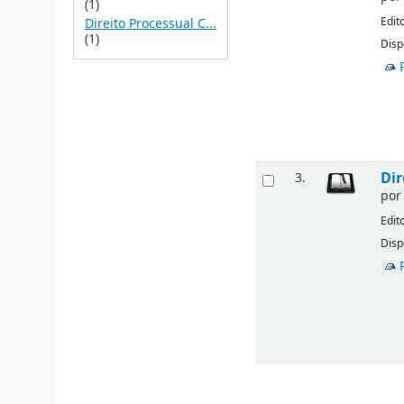
(1)
Edit
Direito Processual C...
(1)
Disp
Dir
3.
po
Edit
Disp