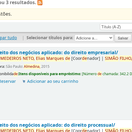
u 3 resultados.
tões.
par tudo
|
Selecionar títulos para:
eito dos negócios aplicado: do direito empresarial/
r
ME
DE
IROS
NETO,
Elias
Marques
de
[Coor
de
nador]
|
SIMÃO
FILHO
ora:
São Paulo:
Almedina,
2015
onibilida
de
:
Itens disponíveis para empréstimo:
[
Número
de
chamada:
342.2 
Reservar
Adicionar ao seu carrinho
eito dos negócios aplicado: do direito processual/
r
ME
DE
IROS
NETO,
Elias
Marques
de
[Coor
de
nador]
|
SIMÃO
FILHO