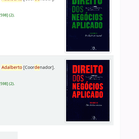
D598
]
(2).
,
Adalberto
[Coor
de
nador]
.
D598
]
(2).