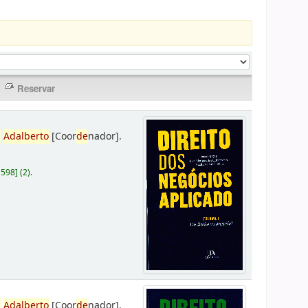
,
Adalberto
[Coor
de
nador]
.
D598
]
(2).
,
Adalberto
[Coor
de
nador]
.