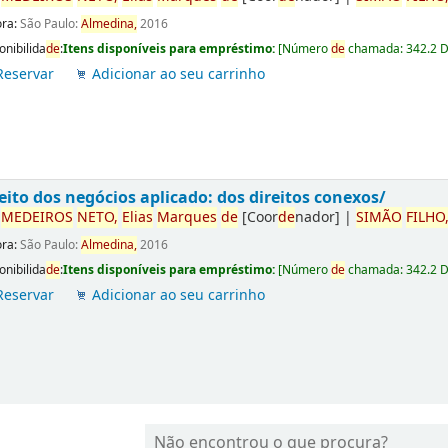
ora:
São Paulo:
Almedina,
2016
onibilida
de
:
Itens disponíveis para empréstimo:
[
Número
de
chamada:
342.2 
Reservar
Adicionar ao seu carrinho
eito dos negócios aplicado: dos direitos conexos/
r
ME
DE
IROS
NETO,
Elias
Marques
de
[Coor
de
nador]
|
SIMÃO
FILHO
ora:
São Paulo:
Almedina,
2016
onibilida
de
:
Itens disponíveis para empréstimo:
[
Número
de
chamada:
342.2 
Reservar
Adicionar ao seu carrinho
Não encontrou o que procura?