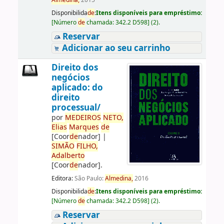
Almedina,
2015
Disponibilida
de
:
Itens disponíveis para empréstimo:
[
Número
de
chamada:
342.2 D598
]
(2).
Reservar
Adicionar ao seu carrinho
Direito dos
negócios
aplicado: do
direito
processual/
por
ME
DE
IROS
NETO,
Elias
Marques
de
[Coor
de
nador]
|
SIMÃO
FILHO,
Adalberto
[Coor
de
nador]
.
Editora:
São Paulo:
Almedina,
2016
Disponibilida
de
:
Itens disponíveis para empréstimo:
[
Número
de
chamada:
342.2 D598
]
(2).
Reservar