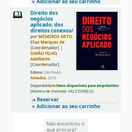
Adicionar ao seu carrinho
Direito dos
negócios
aplicado: dos
direitos conexos/
por
ME
DE
IROS
NETO,
Elias
Marques
de
[Coor
de
nador]
|
SIMÃO
FILHO,
Adalberto
[Coor
de
nador]
.
Editora:
São Paulo:
Almedina,
2016
Disponibilida
de
:
Itens disponíveis para empréstimo:
[
Número
de
chamada:
342.2 D598
]
(2).
Reservar
Adicionar ao seu carrinho
Não encontrou o
que procura?