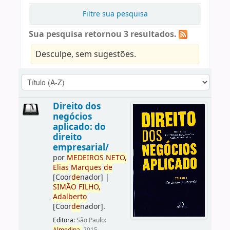
Filtre sua pesquisa
Sua pesquisa retornou 3 resultados.
Desculpe, sem sugestões.
Direito dos
negócios
aplicado: do
direito
empresarial/
por
ME
DE
IROS
NETO,
Elias
Marques
de
[Coor
de
nador]
|
SIMÃO
FILHO,
Adalberto
[Coor
de
nador]
.
Editora:
São Paulo: