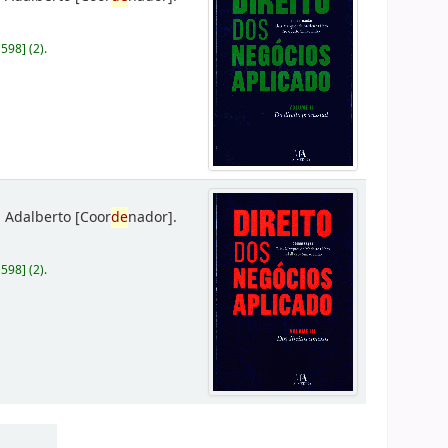
D598
]
(2).
 Adalberto
[Coor
de
nador]
.
D598
]
(2).