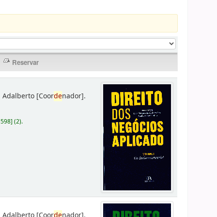
 Adalberto
[Coor
de
nador]
.
D598
]
(2).
 Adalberto
[Coor
de
nador]
.