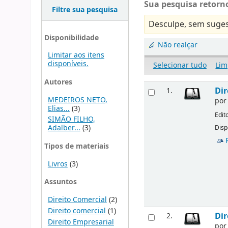
Sua pesquisa retorno
Filtre sua pesquisa
Desculpe, sem suges
Disponibilidade
Não realçar
Limitar aos itens
disponíveis.
Selecionar tudo
Lim
Autores
Dir
1.
MEDEIROS NETO,
po
Elias...
(3)
Edit
SIMÃO FILHO,
Adalber...
(3)
Disp
Tipos de materiais
Livros
(3)
Assuntos
Direito Comercial
(2)
Direito comercial
(1)
Dir
2.
Direito Empresarial
po