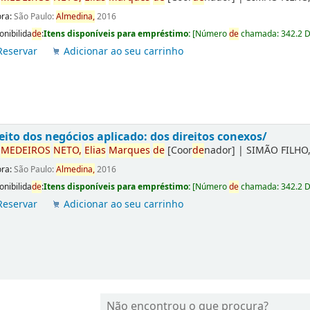
ora:
São Paulo:
Almedina,
2016
onibilida
de
:
Itens disponíveis para empréstimo:
[
Número
de
chamada:
342.2 
Reservar
Adicionar ao seu carrinho
eito dos negócios aplicado: dos direitos conexos/
r
ME
DE
IROS
NETO,
Elias
Marques
de
[Coor
de
nador]
|
SIMÃO FILHO,
ora:
São Paulo:
Almedina,
2016
onibilida
de
:
Itens disponíveis para empréstimo:
[
Número
de
chamada:
342.2 
Reservar
Adicionar ao seu carrinho
Não encontrou o que procura?