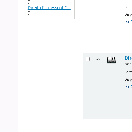
(1)
Edit
Direito Processual C...
(1)
Disp
Dir
3.
po
Edit
Disp