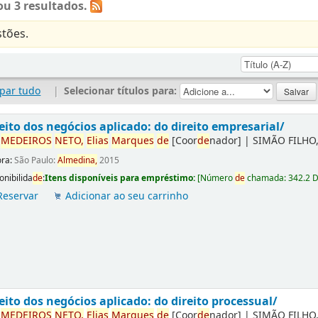
u 3 resultados.
tões.
par tudo
|
Selecionar títulos para:
eito dos negócios aplicado: do direito empresarial/
r
ME
DE
IROS
NETO,
Elias
Marques
de
[Coor
de
nador]
|
SIMÃO FILHO,
ora:
São Paulo:
Almedina,
2015
onibilida
de
:
Itens disponíveis para empréstimo:
[
Número
de
chamada:
342.2 
Reservar
Adicionar ao seu carrinho
eito dos negócios aplicado: do direito processual/
r
ME
DE
IROS
NETO,
Elias
Marques
de
[Coor
de
nador]
|
SIMÃO FILHO,