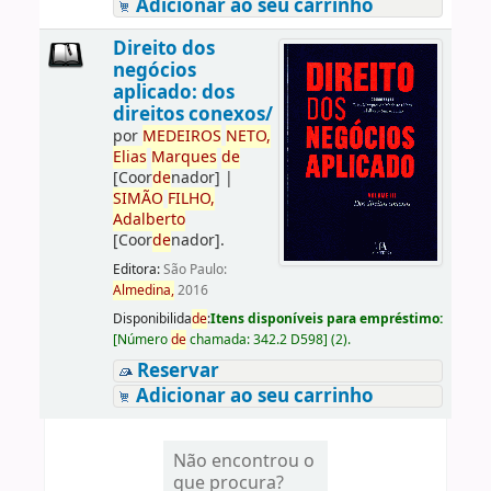
Adicionar ao seu carrinho
Direito dos
negócios
aplicado: dos
direitos conexos/
por
ME
DE
IROS
NETO,
Elias
Marques
de
[Coor
de
nador]
|
SIMÃO
FILHO,
Adalberto
[Coor
de
nador]
.
Editora:
São Paulo:
Almedina,
2016
Disponibilida
de
:
Itens disponíveis para empréstimo:
[
Número
de
chamada:
342.2 D598
]
(2).
Reservar
Adicionar ao seu carrinho
Não encontrou o
que procura?