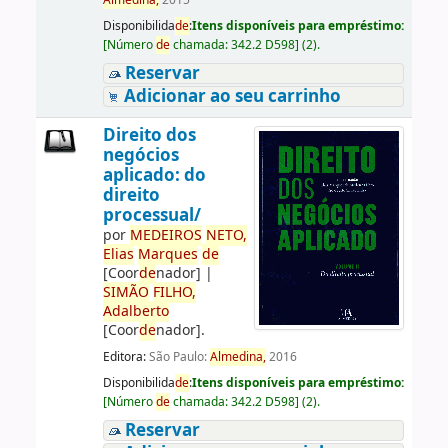
Almedina,
2015
Disponibilida
de
:
Itens disponíveis para empréstimo:
[
Número
de
chamada:
342.2 D598
]
(2).
Reservar
Adicionar ao seu carrinho
Direito dos
negócios
aplicado: do
direito
processual/
por
ME
DE
IROS
NETO,
Elias
Marques
de
[Coor
de
nador]
|
SIMÃO
FILHO,
Adalberto
[Coor
de
nador]
.
Editora:
São Paulo:
Almedina,
2016
Disponibilida
de
:
Itens disponíveis para empréstimo:
[
Número
de
chamada:
342.2 D598
]
(2).
Reservar