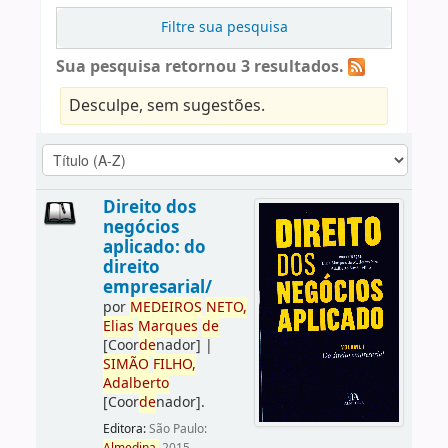
Filtre sua pesquisa
Sua pesquisa retornou 3 resultados.
Desculpe, sem sugestões.
Direito dos
negócios
aplicado: do
direito
empresarial/
por
ME
DE
IROS
NETO,
Elias
Marques
de
[Coor
de
nador]
|
SIMÃO
FILHO,
Adalberto
[Coor
de
nador]
.
Editora:
São Paulo: