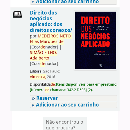
Adicionar ao seu carrinho
Direito dos
negócios
aplicado: dos
direitos conexos/
por
ME
DE
IROS
NETO,
Elias
Marques
de
[Coor
de
nador]
|
SIMÃO
FILHO,
Adalberto
[Coor
de
nador]
.
Editora:
São Paulo:
Almedina,
2016
Disponibilida
de
:
Itens disponíveis para empréstimo:
[
Número
de
chamada:
342.2 D598
]
(2).
Reservar
Adicionar ao seu carrinho
Não encontrou o
que procura?