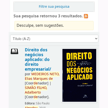
Filtre sua pesquisa
Sua pesquisa retornou 3 resultados.
Desculpe, sem sugestões.
Direito dos
negócios
aplicado: do
direito
empresarial/
por
ME
DE
IROS
NETO,
Elias
Marques
de
[Coor
de
nador]
|
SIMÃO
FILHO,
Adalberto
[Coor
de
nador]
.
Editora:
São Paulo: