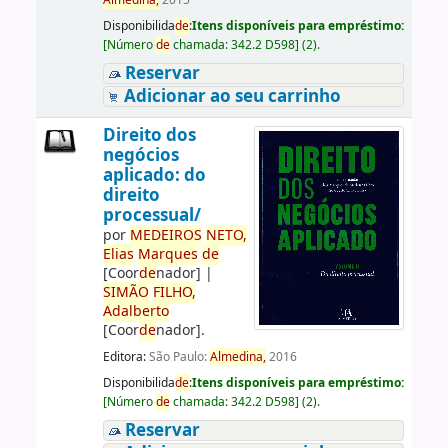
Almedina,
2015
Disponibilida
de
:
Itens disponíveis para empréstimo:
[
Número
de
chamada:
342.2 D598
]
(2).
Reservar
Adicionar ao seu carrinho
Direito dos
negócios
aplicado: do
direito
processual/
por
ME
DE
IROS
NETO,
Elias
Marques
de
[Coor
de
nador]
|
SIMÃO
FILHO,
Adalberto
[Coor
de
nador]
.
Editora:
São Paulo:
Almedina,
2016
Disponibilida
de
:
Itens disponíveis para empréstimo:
[
Número
de
chamada:
342.2 D598
]
(2).
Reservar