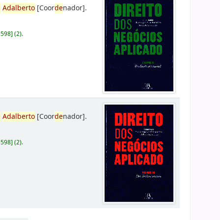
,
Adalberto
[Coor
de
nador]
.
D598
]
(2).
,
Adalberto
[Coor
de
nador]
.
D598
]
(2).