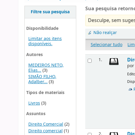
Sua pesquisa retorno
Filtre sua pesquisa
Desculpe, sem suges
Disponibilidade
Não realçar
Limitar aos itens
disponíveis.
Selecionar tudo
Lim
Autores
Dir
1.
MEDEIROS NETO,
po
Elias...
(3)
Edit
SIMÃO FILHO,
Adalber...
(3)
Disp
Tipos de materiais
Livros
(3)
Assuntos
Direito Comercial
(2)
Direito comercial
(1)
Dir
2.