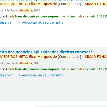
r
ME
DE
IROS
NETO,
Elias
Marques
de
[Coor
de
nador]
|
SIMÃO
FILHO
ora:
São Paulo:
Almedina,
2016
onibilida
de
:
Itens disponíveis para empréstimo:
[
Número
de
chamada:
342.2 
Reservar
Adicionar ao seu carrinho
eito dos negócios aplicado: dos direitos conexos/
r
ME
DE
IROS
NETO,
Elias
Marques
de
[Coor
de
nador]
|
SIMÃO
FILHO
ora:
São Paulo:
Almedina,
2016
onibilida
de
:
Itens disponíveis para empréstimo:
[
Número
de
chamada:
342.2 
Reservar
Adicionar ao seu carrinho