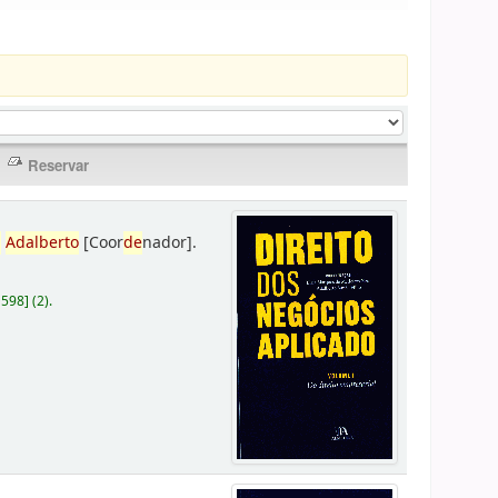
,
Adalberto
[Coor
de
nador]
.
D598
]
(2).