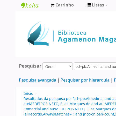
Carrinho
Listas
Biblioteca
Agamenon
Magalhães
Pesquisar
Pesquisa avançada
Pesquisar por hierarquia
P
Início
›
Resultados da pesquisa por 'ccl=pb:Almedina, and a
au:MEDEIROS NETO, Elias Marques de and au:MEDEIROS
Comercial and au:MEDEIROS NETO, Elias Marques de 
(allrecords,AlwaysMatches='') and (not-onloan-count,s