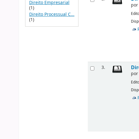
Direito Empresarial
po
(1)
Edit
Direito Processual C...
(1)
Disp
Dir
3.
po
Edit
Disp