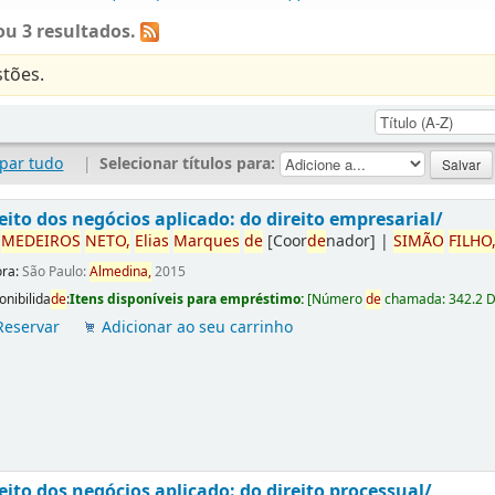
u 3 resultados.
tões.
par tudo
|
Selecionar títulos para:
eito dos negócios aplicado: do direito empresarial/
r
ME
DE
IROS
NETO,
Elias
Marques
de
[Coor
de
nador]
|
SIMÃO
FILHO
ora:
São Paulo:
Almedina,
2015
onibilida
de
:
Itens disponíveis para empréstimo:
[
Número
de
chamada:
342.2 
Reservar
Adicionar ao seu carrinho
eito dos negócios aplicado: do direito processual/